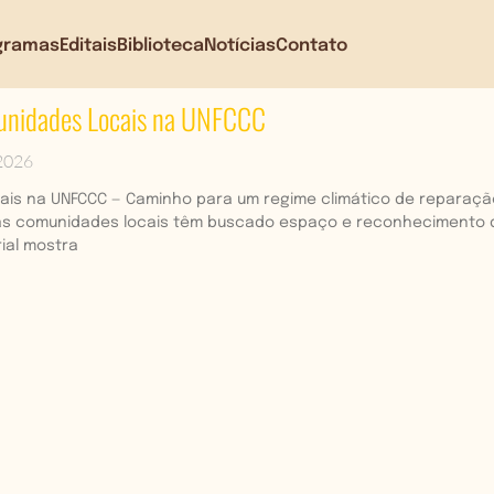
gramas
Editais
Biblioteca
Notícias
Contato
munidades Locais na UNFCCC
 2026
is na UNFCCC — Caminho para um regime climático de reparação e
as comunidades locais têm buscado espaço e reconhecimento 
ial mostra