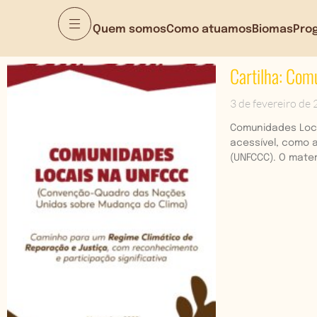
Quem somos
Como atuamos
Biomas
Pro
Cartilha: Co
3 de fevereiro de
Comunidades Loca
acessível, como 
(UNFCCC). O mater