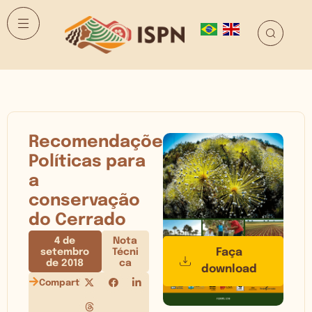
Recomendações
Políticas para
a
conservação
do Cerrado
4 de
Nota
Faça
setembro
Técni
de 2018
ca
download
Compartilhe