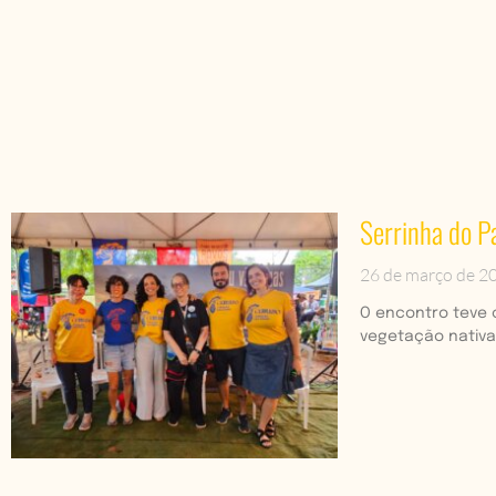
Serrinha do P
26 de março de 2
O encontro teve o
vegetação nativa