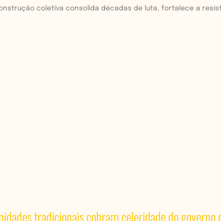
nstrução coletiva consolida décadas de luta, fortalece a resistê
idades tradicionais cobram celeridade do governo 