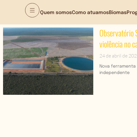
Quem somos
Como atuamos
Biomas
Pro
Observatório 
violência no 
24 de abril de 20
Nova ferramenta 
independente