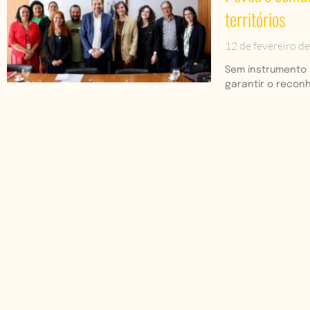
territórios
12 de fevereiro d
Sem instrumento 
garantir o recon