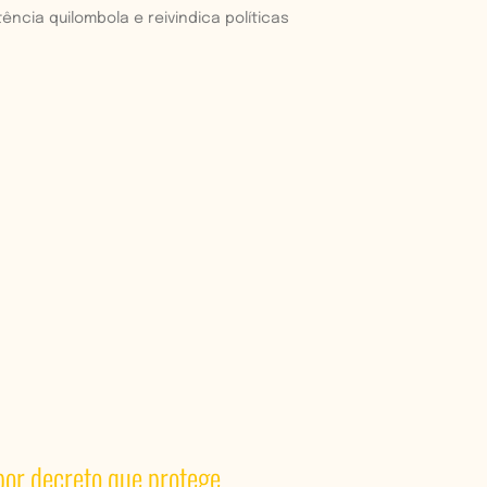
ncia quilombola e reivindica políticas
por decreto que protege