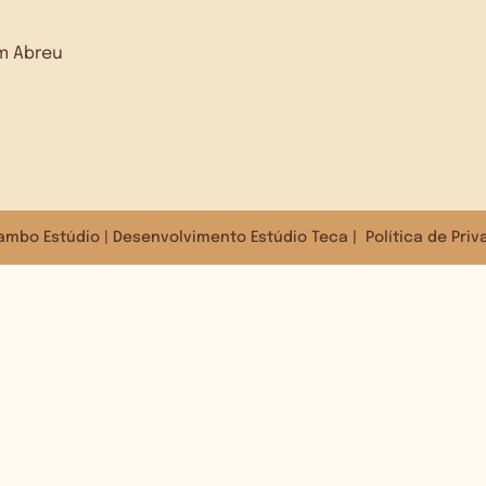
dim Abreu
ambo Estúdio
| Desenvolvimento
Estúdio Teca
|
Política de Pri