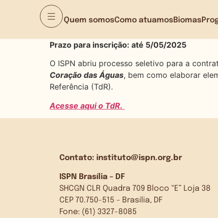
Quem somos
Como atuamos
Biomas
Pro
Prazo para inscrição: até 5/05/2025
O ISPN abriu processo seletivo para a cont
Coração das Águas
, bem como elaborar elem
Referência (TdR).
Acesse aqui o TdR.
Contato:
instituto@ispn.org.br
ISPN Brasília – DF
SHCGN CLR Quadra 709 Bloco “E” Loja 38
CEP 70.750-515 – Brasília, DF
Fone: (61) 3327-8085