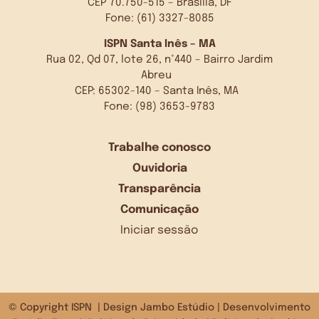
CEP 70.750-515 – Brasília, DF
Fone: (61) 3327-8085
ISPN Santa Inês – MA
Rua 02, Qd 07, lote 26, n°440 – Bairro Jardim
Abreu
CEP: 65302-140 – Santa Inês, MA
Fone: (98) 3653-9783
Trabalhe conosco
Ouvidoria
Transparência
Comunicação
Iniciar sessão
© Copyright ISPN | Design
Jambo Estúdio
| Desenvolvimento