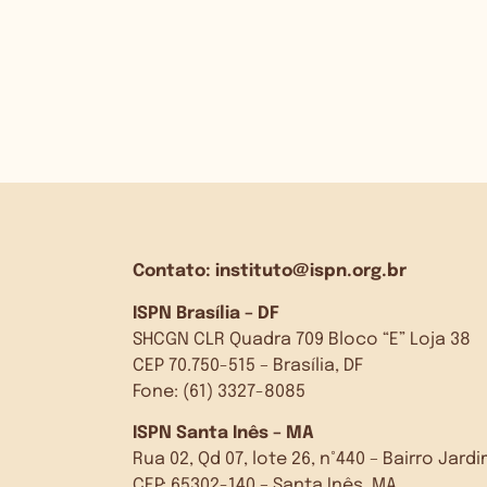
Contato:
instituto@ispn.org.br
ISPN Brasília – DF
SHCGN CLR Quadra 709 Bloco “E” Loja 38
CEP 70.750-515 – Brasília, DF
Fone: (61) 3327-8085
ISPN Santa Inês – MA
Rua 02, Qd 07, lote 26, n°440 – Bairro Jar
CEP: 65302-140 – Santa Inês, MA