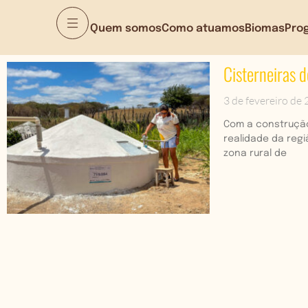
Quem somos
Como atuamos
Biomas
Pro
Cisterneiras 
3 de fevereiro de
Com a construção
realidade da reg
zona rural de