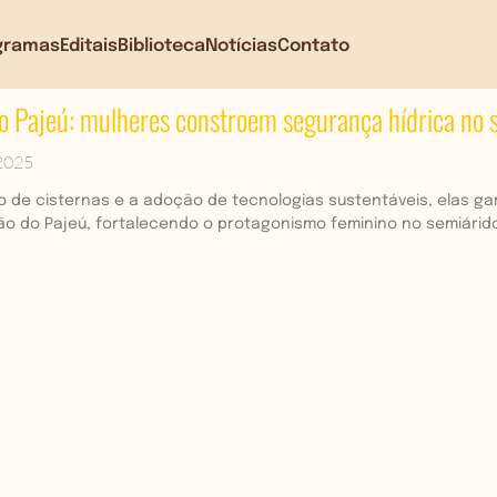
gramas
Editais
Biblioteca
Notícias
Contato
do Pajeú: mulheres constroem segurança hídrica n
 2025
 de cisternas e a adoção de tecnologias sustentáveis, elas 
ião do Pajeú, fortalecendo o protagonismo feminino no semiári