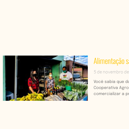
Alimentação s
5 de novembro d
Você sabia que d
Cooperativa Agro
comercializar a 