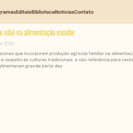
gramas
Editais
Biblioteca
Notícias
Contato
 e xibé na alimentação escolar
de 2020
azonas que incorporam produção agrícola familiar na alimenta
e respeito às culturas tradicionais, e são referência para res
alimentaram grande parte das