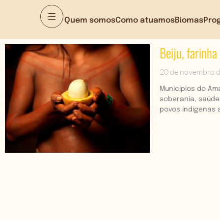
Quem somos
Como atuamos
Biomas
Pro
Beiju, farinha
20 de novembro 
Municípios do Am
soberania, saúde 
povos indígenas 