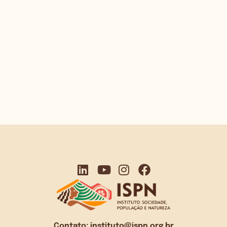
Contato:
instituto@ispn.org.br