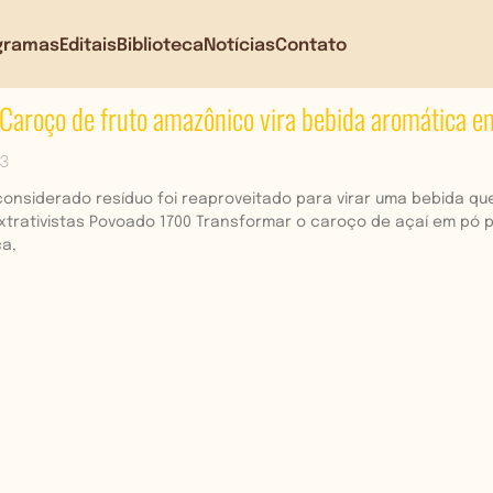
gramas
Editais
Biblioteca
Notícias
Contato
 Caroço de fruto amazônico vira bebida aromática
23
considerado resíduo foi reaproveitado para virar uma bebida q
trativistas Povoado 1700 Transformar o caroço de açaí em pó 
a,