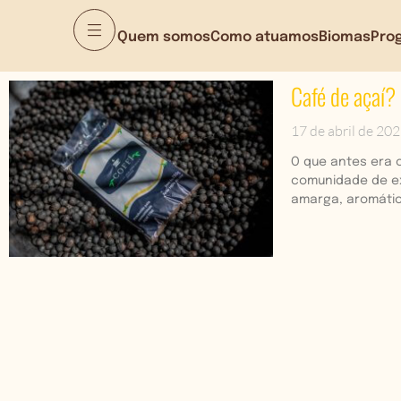
Quem somos
Como atuamos
Biomas
Pro
Café de açaí?
17 de abril de 20
O que antes era 
comunidade de ex
amarga, aromátic