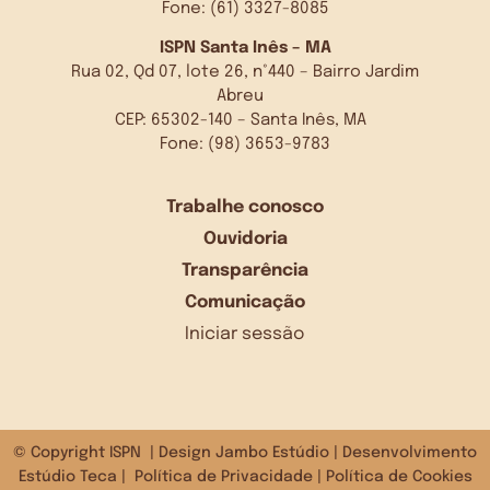
Fone: (61) 3327-8085
ISPN Santa Inês – MA
Rua 02, Qd 07, lote 26, n°440 – Bairro Jardim
Abreu
CEP: 65302-140 – Santa Inês, MA
Fone: (98) 3653-9783
Trabalhe conosco
Ouvidoria
Transparência
Comunicação
Iniciar sessão
© Copyright ISPN | Design
Jambo Estúdio
| Desenvolvimento
Estúdio Teca
|
Política de Privacidade
|
Política de Cookies