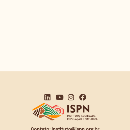
Contato:
instituto@ispn.org.br