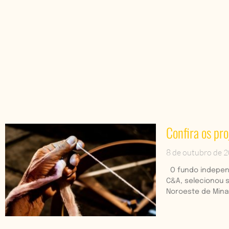
Confira os pr
8 de outubro de 
O fundo independ
C&A, selecionou s
Noroeste de Mina