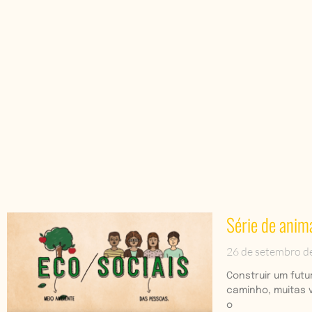
Série de anim
26 de setembro d
Construir um futu
caminho, muitas v
o