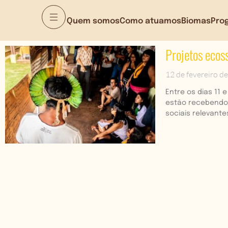
Quem somos
Como atuamos
Biomas
Pro
Projetos ecos
12 de fevereiro d
Entre os dias 11
estão recebendo 
sociais relevante