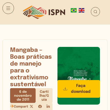
Mangaba –
Boas práticas
de manejo
para o
extrativismo
sustentável
Faça
download
6 de
Carti
novembro
lha/G
de 2011
uia
Compartilhe