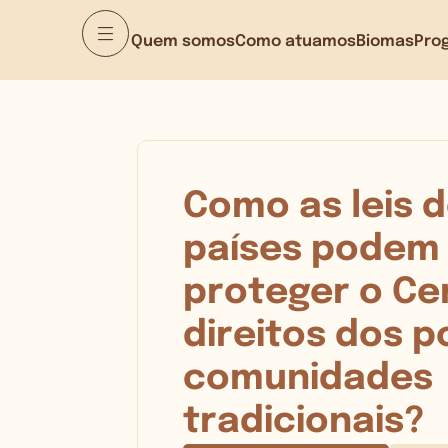
Quem somos
Como atuamos
Biomas
Pro
Como as leis 
países podem 
proteger o Ce
direitos dos p
comunidades
tradicionais?