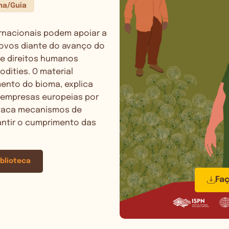
lha/Guia
rnacionais podem apoiar a
ovos diante do avanço do
e direitos humanos
ities. O material
ento do bioma, explica
 empresas europeias por
staca mecanismos de
antir o cumprimento das
iblioteca
Fa