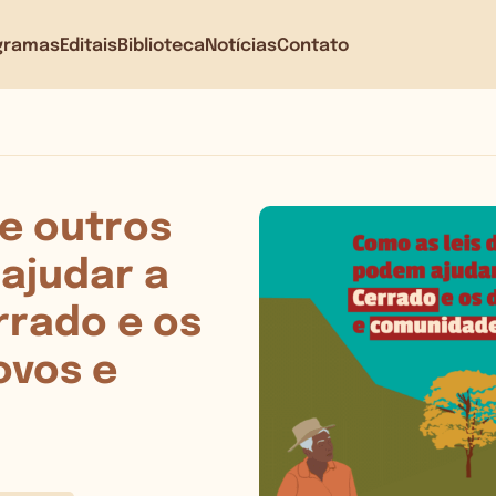
gramas
Editais
Biblioteca
Notícias
Contato
de outros
ajudar a
rrado e os
ovos e