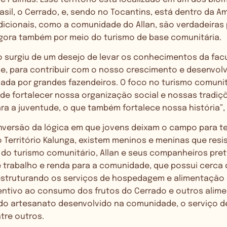
il, o Cerrado, e, sendo no Tocantins, está dentro da Am
icionais, como a comunidade do Allan, são verdadeiras
gora também por meio do turismo de base comunitária.
to surgiu de um desejo de levar os conhecimentos da fac
, para contribuir com o nosso crescimento e desenvo
ada por grandes fazendeiros. O foco no turismo comuni
de fortalecer nossa organização social e nossas tradiçõ
a a juventude, o que também fortalece nossa história”,
inversão da lógica em que jovens deixam o campo para te
 Território Kalunga, existem meninos e meninas que resi
o do turismo comunitário, Allan e seus companheiros pr
trabalho e renda para a comunidade, que possui cerca d
 estruturando os serviços de hospedagem e alimentação 
entivo ao consumo dos frutos do Cerrado e outros alimen
do artesanato desenvolvido na comunidade, o serviço de 
ntre outros.