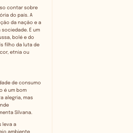
iso contar sobre
ria do país. A
ução da nação e a
 sociedade. É um
ussa, bolé e do
s filho da luta de
cor, etnia ou
iedade de consumo
ão é um bom
a alegria, mas
ande
enta Silvana.
 leva a
eio ambiente