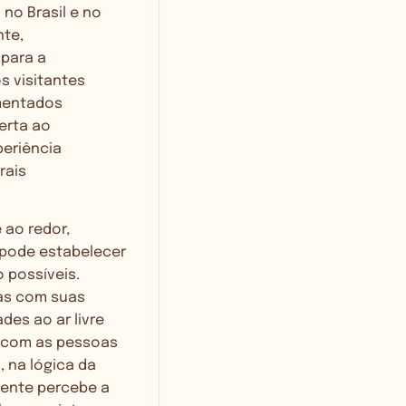
no Brasil e no
nte,
 para a
s visitantes
ementados
erta ao
periência
rais
 ao redor,
 pode estabelecer
 possíveis.
ças com suas
des ao ar livre
e com as pessoas
 na lógica da
gente percebe a