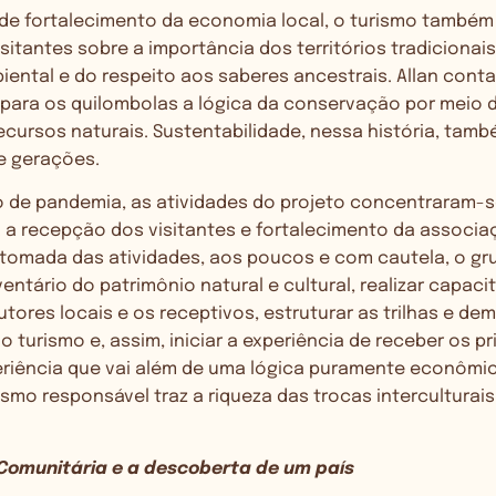
de fortalecimento da economia local, o turismo também
sitantes sobre a importância dos territórios tradicionais
ental e do respeito aos saberes ancestrais. Allan cont
 para os quilombolas a lógica da conservação por meio 
cursos naturais. Sustentabilidade, nessa história, tam
e gerações.
o de pandemia, as atividades do projeto concentraram-
 a recepção dos visitantes e fortalecimento da associa
etomada das atividades, aos poucos e com cautela, o gru
nventário do patrimônio natural e cultural, realizar capac
tores locais e os receptivos, estruturar as trilhas e dem
o turismo e, assim, iniciar a experiência de receber os pr
periência que vai além de uma lógica puramente econômic
ismo responsável traz a riqueza das trocas interculturais
 Comunitária e a descoberta de um país