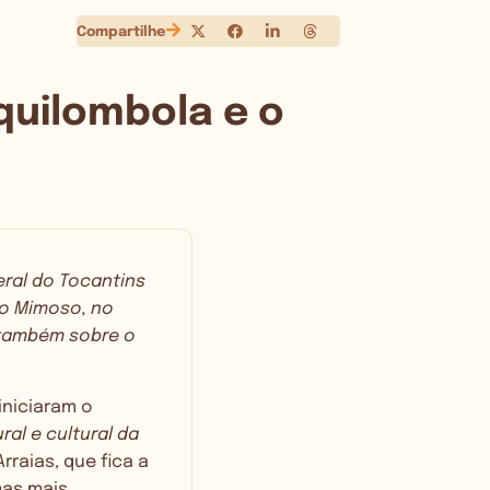
Compartilhe
quilombola e o
eral do Tocantins
do Mimoso, no
e também sobre o
iniciaram o
al e cultural da
raias, que fica a
mas mais