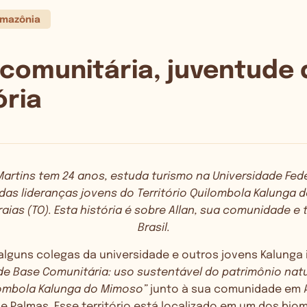
mazônia
comunitária, juventude 
ória
Martins tem 24 anos, estuda turismo na Universidade Fed
 das lideranças jovens do Território Quilombola Kalunga 
raias (TO). Esta história é sobre Allan, sua comunidade 
Brasil.
 alguns colegas da universidade e outros jovens Kalunga 
de Base Comunitária: uso sustentável do patrimônio natur
ombola Kalunga do Mimoso”
junto à sua comunidade em Ar
de Palmas.
Esse território está localizado em um dos bio