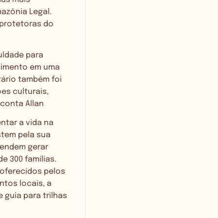
azônia Legal.
 protetoras do
uldade para
lvimento em uma
tário também foi
es culturais,
 conta Allan
ntar a vida na
stem pela sua
etendem gerar
e 300 famílias.
oferecidos pelos
tos locais, a
guia para trilhas