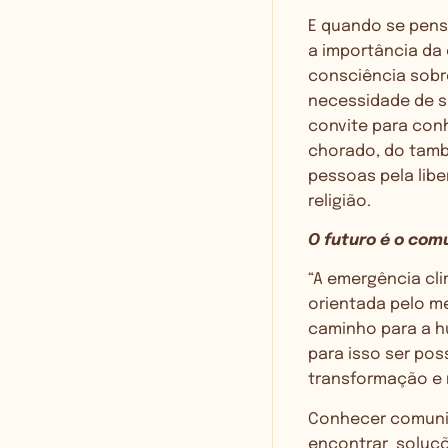
E quando se pensa
a importância da 
consciência sobr
necessidade de s
convite para conh
chorado, do tambor
pessoas pela libe
religião.
O futuro é o com
“A emergência cl
orientada pelo m
caminho para a h
para isso ser po
transformação e 
Conhecer comunid
encontrar soluçõ