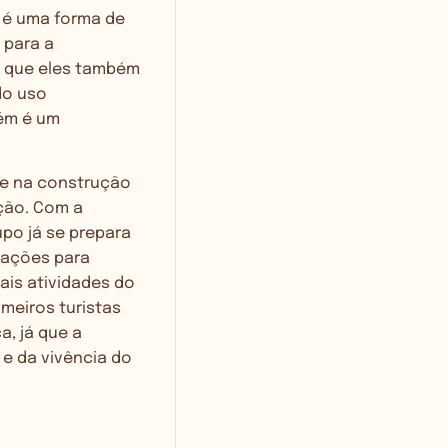
 é uma forma de
 para a
a que eles também
do uso
bém é um
se na construção
ção. Com a
po já se prepara
itações para
ais atividades do
imeiros turistas
a, já que a
 e da vivência do