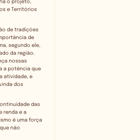
ha o projeto,
s e Territórios
ão de tradições
importância de
ma, segundo ele,
ado da região.
eça nossas
ra a potência que
 atividade, e
vinda dos
continuidade das
e renda e a
rismo é uma força
 que não