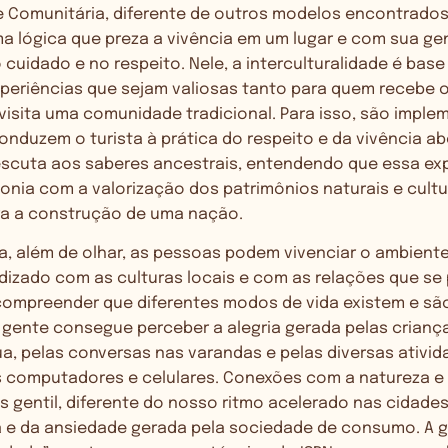
 Comunitária, diferente de outros modelos encontrados 
a lógica que preza a vivência em um lugar e com sua ge
uidado e no respeito. Nele, a interculturalidade é base
periências que sejam valiosas tanto para quem recebe o
isita uma comunidade tradicional. Para isso, são impl
nduzem o turista à prática do respeito e da vivência ab
escuta aos saberes ancestrais, entendendo que essa ex
nia com a valorização dos patrimônios naturais e cultu
a a construção de uma nação.
, além de olhar, as pessoas podem vivenciar o ambiente
ndizado com as culturas locais e com as relações que se
compreender que diferentes modos de vida existem e são
 a gente consegue perceber a alegria gerada pelas crian
ua, pelas conversas nas varandas e pelas diversas ativida
 computadores e celulares. Conexões com a natureza 
gentil, diferente do nosso ritmo acelerado nas cidades,
 e da ansiedade gerada pela sociedade de consumo. A 