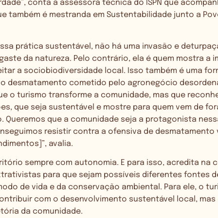
berdade”, conta a assessora técnica do ISPN que acompan
ue também é mestranda em Sustentabilidade junto a Povo
essa prática sustentável, não há uma invasão e deturpaç
gaste da natureza. Pelo contrário, ela é quem mostra a 
itar a sociobiodiversidade local. Isso também é uma for
ra o desmatamento cometido pelo agronegócio desorden
ue o turismo transforme a comunidade, mas que reconh
ões, que seja sustentável e mostre para quem vem de fo
. Queremos que a comunidade seja a protagonista nessa
seguimos resistir contra a ofensiva de desmatamento 
dimentos]”, avalia.
rritório sempre com autonomia. E para isso, acredita na 
trativistas para que sejam possíveis diferentes fontes d
do de vida e da conservação ambiental. Para ele, o tu
ontribuir com o desenvolvimento sustentável local, mas
jetória da comunidade.