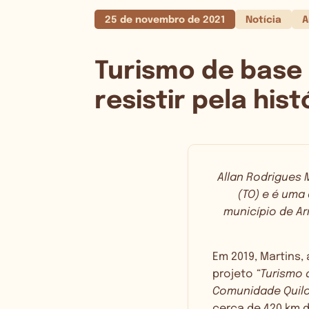
25 de novembro de 2021
Notícia
A
Turismo de base 
resistir pela hist
Allan Rodrigues 
(TO) e é uma
município de Ar
Em 2019, Martins,
projeto
“Turismo 
Comunidade Quil
cerca de 420 km 