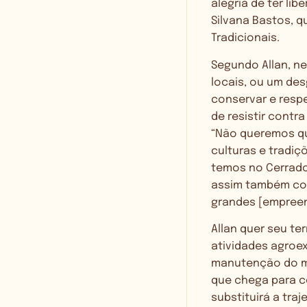
alegria de ter li
Silvana Bastos, q
Tradicionais.
Segundo Allan, n
locais, ou um des
conservar e respe
de resistir cont
“Não queremos q
culturas e tradiç
temos no Cerrado
assim também con
grandes [empreen
Allan quer seu te
atividades agroex
manutenção do mo
que chega para c
substituirá a tra