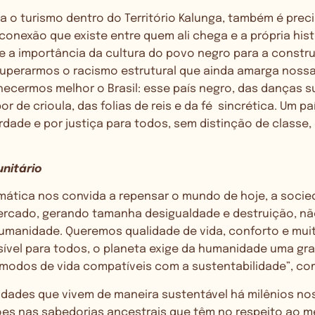
 o turismo dentro do Território Kalunga, também é prec
conexão que existe entre quem ali chega e a própria histó
e a importância da cultura do povo negro para a constr
uperarmos o racismo estrutural que ainda amarga nossa
ecermos melhor o Brasil: esse país negro, das danças s
 de crioula, das folias de reis e da fé sincrética. Um paí
rdade e por justiça para todos, sem distinção de classe, 
unitário
imática nos convida a repensar o mundo de hoje, a soc
ercado, gerando tamanha desigualdade e destruição, n
umanidade. Queremos qualidade de vida, conforto e muit
ssível para todos, o planeta exige da humanidade uma gr
modos de vida compatíveis com a sustentabilidade”, com
ades que vivem de maneira sustentável há milênios nos
es nas sabedorias ancestrais que têm no respeito ao m