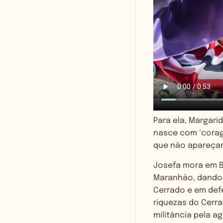
Para ela, Margari
nasce com ‘corage
que não apareçam
Josefa mora em B
Maranhão, dando 
Cerrado e em defe
riquezas do Cerr
militância pela a