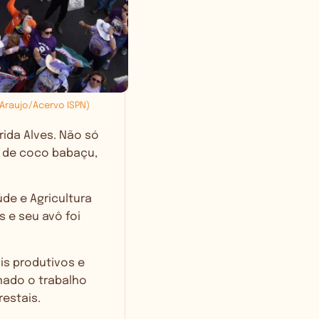
 Araujo/Acervo ISPN)
ida Alves. Não só
ra de coco babaçu,
de e Agricultura
s e seu avô foi
ais produtivos e
nado o trabalho
restais.