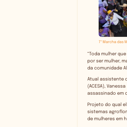
7ª Marcha das M
“Toda mulher que
por ser mulher, m
da comunidade Al
Atual assistente
(ACESA), Vanessa c
assassinado em 
Projeto do qual e
sistemas agroflo
de mulheres em ho