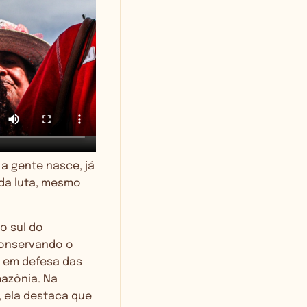
 a gente nasce, já
 da luta, mesmo
o sul do
conservando o
a em defesa das
azônia. Na
, ela destaca que