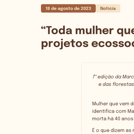
18 de agosto de 2023
Notícia
“Toda mulher qu
projetos ecossoc
7ª edição da Mar
e das florestas
Mulher que vem do
identifica com Ma
morta há 40 anos
É o que dizem as