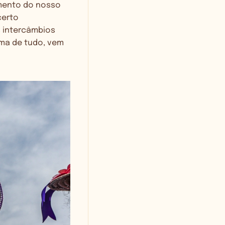
imento do nosso
certo
s intercâmbios
ma de tudo, vem