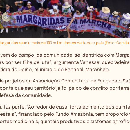
argaridas reuniu mais de 100 mil mulheres de todo o país (Foto: Camila
 vem do campo, da comunidade, se identifica com Margar
as por ser filha de luta”, argumenta Vanessa, quebradei
deia do Odino, município de Bacabal, Maranhão.
 de projetos da Associação Comunitária de Educação, Saú
onta que seu território já foi palco de conflito por terra
defesa da comunidade.
la faz parte, “Ao redor de casa: fortalecimento dos quint
restais”, financiado pelo Fundo Amazônia, tem proporcio
rtas medicinais, quintais produtivos e sistemas agroflo