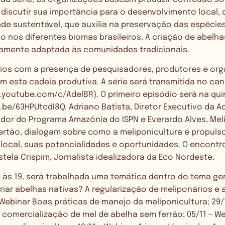
 discutir sua importância para o desenvolvimento local
de sustentável, que auxilia na preservação das espécies
ico nos diferentes biomas brasileiros. A criação de abelh
tamente adaptada às comunidades tradicionais.
dios com a presença de pesquisadores, produtores e org
 esta cadeia produtiva. A série será transmitida no ca
w.youtube.com/c/AdelBR
). O primeiro episódio será na quin
u.be/63HPUtcdI8Q
. Adriano Batista, Diretor Executivo da A
dor do Programa Amazônia do ISPN e Everardo Alves, Mel
ertão, dialogam sobre como a meliponicultura é propuls
ocal, suas potencialidades e oportunidades. O encontro 
tela Crispim, Jornalista idealizadora da Eco Nordeste.
, às 19, será trabalhada uma temática dentro do tema gera
iar abelhas nativas? A regularização de meliponários e 
 Webinar Boas práticas de manejo da meliponicultura; 29/
comercialização de mel de abelha sem ferrão; 05/11 – W