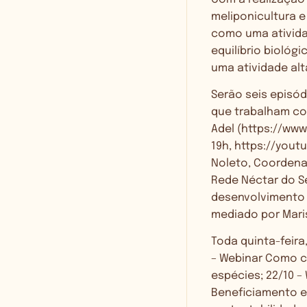
meliponicultura e
como uma ativida
equilíbrio biológ
uma atividade al
Serão seis episó
que trabalham com
Adel (
https://ww
19h,
https://yout
Noleto, Coordena
Rede Néctar do S
desenvolvimento l
mediado por Maris
Toda quinta-feira
– Webinar Como cr
espécies; 22/10 –
Beneficiamento e 