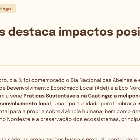
tinga
s destaca impactos posi
bro, dia 3, foi comemorado o Dia Nacional das Abelhas e 
 de Desenvolvimento Econômico Local (Adel) e a Eco Nor
am a
série
Práticas Sustentáveis na Caatinga: a melipon
senvolvimento local
, uma oportunidade para
lembrar a 
tal para a própria sobrevivência humana, bem como d
 no Nordeste e a preservação dos ecossistemas, princi
 da série, as organizações buscam produzir conteúdo so