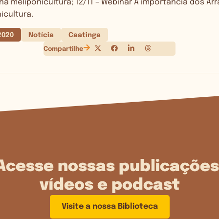
na meliponicultura; 12/11 – Webinar A importância dos Ar
icultura.
2020
Notícia
Caatinga
Compartilhe
Acesse nossas publicações
vídeos e podcast
Visite a nossa Biblioteca