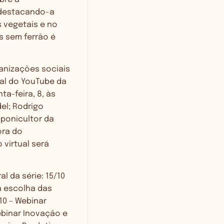
, destacando-a
 vegetais e no
as sem ferrão é
anizações sociais
nal do YouTube da
ta-feira, 8, às
del; Rodrigo
iponicultor da
ora do
virtual será
l da série: 15/10
a escolha das
10 – Webinar
ebinar Inovação e