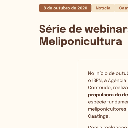
8 de outubro de 2020
Notícia
Caa
Série de webinar
Meliponicultura
No início de outu
o
ISPN, a Agência
Conteúdo, realiz
propulsora do de
espécie fundamen
meliponicultores
Caatinga.
Com a realização