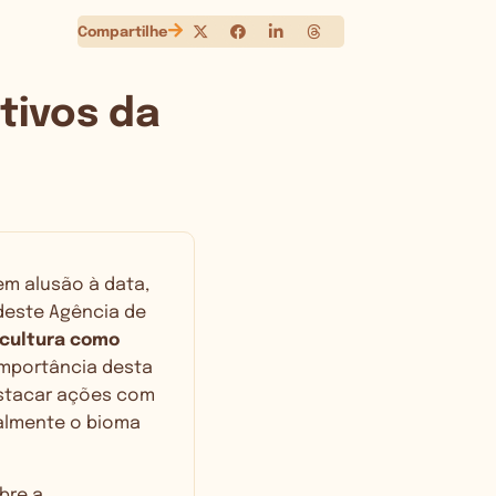
Compartilhe
tivos da
em alusão à data,
deste Agência de
icultura como
importância desta
estacar ações com
palmente o bioma
bre a