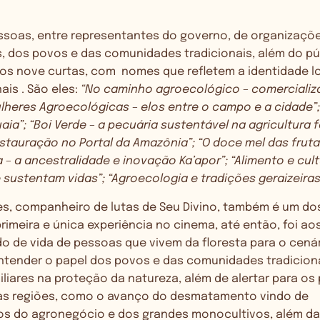
ssoas, entre representantes do governo, de organizaçõ
 dos povos e das comunidades tradicionais, além do públ
s nove curtas, com nomes que refletem a identidade l
ais . São eles:
“No caminho agroecológico – comercializ
ulheres Agroecológicas – elos entre o campo e a cidade”
aia”; “Boi Verde – a pecuária sustentável na agricultura fa
stauração no Portal da Amazônia”; “O doce mel das fruta
 – a ancestralidade e inovação Ka’apor”; “Alimento e cul
sustentam vidas”; “Agroecologia e tradições geraizeiras
es, companheiro de lutas de Seu Divino, também é um do
primeira e única experiência no cinema, até então, foi ao
do de vida de pessoas que vivem da floresta para o cená
ntender o papel dos povos e das comunidades tradicion
iliares na proteção da natureza, além de alertar para os
as regiões, como o avanço do desmatamento vindo de
s do agronegócio e dos grandes monocultivos, além da