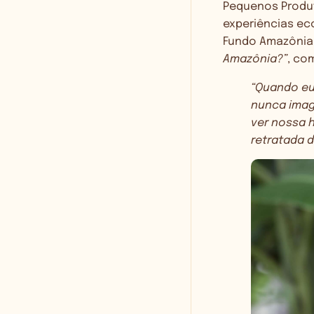
Pequenos Produt
experiências ec
Fundo Amazônia,
Amazônia?”
, co
“Quando eu 
nunca imag
ver nossa h
retratada d