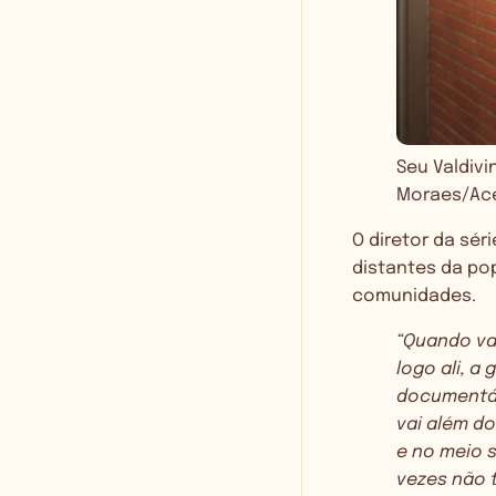
Seu Valdivi
Moraes/Ace
O diretor da sér
distantes da po
comunidades.
“Quando va
logo ali, a
documentár
vai além d
e no meio s
vezes não t