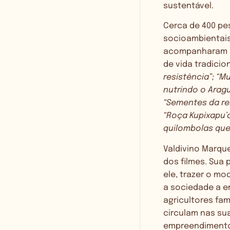
sustentável.
Cerca de 400 pe
socioambientais,
acompanharam o
de vida tradicion
resistência”; “M
nutrindo o Aragu
“Sementes da re
“Roça Kupixapu’a
quilombolas que 
Valdivino Marqu
dos filmes. Sua 
ele, trazer o mo
a sociedade a e
agricultores fam
circulam nas su
empreendimento