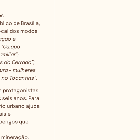
es
ico de Brasília,
ocal dos modos
ação e
; “Caiapó
miliar”;
s do Cerrado”;
tura – mulheres
 no Tocantins”.
s protagonistas
s seis anos. Para
rio urbano ajuda
ais e
 perigos que
 mineração.