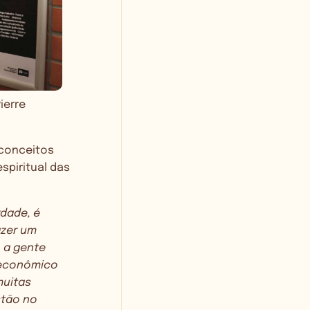
ierre
 conceitos
spiritual das
dade, é
azer um
 a gente
o econômico
muitas
stão no