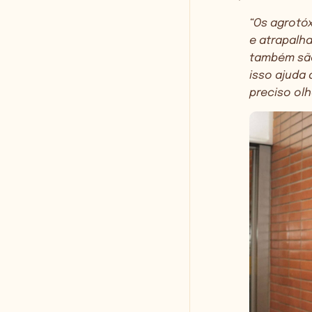
“Os agrotó
e atrapalh
também são
isso ajuda 
preciso olh