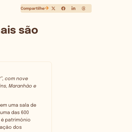
Compartilhe
ais são
?”, com nove
ins, Maranhão e
o em uma sala de
 uma das 600
 é patrimônio
ciação dos