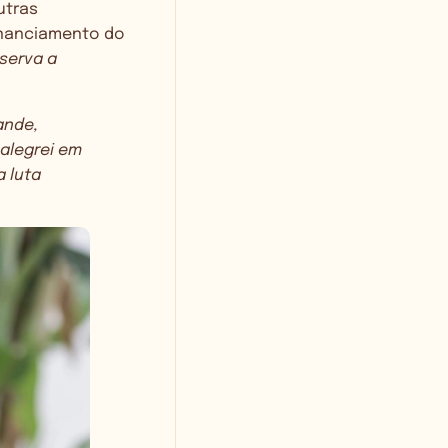
utras
inanciamento do
serva a
ande,
alegrei em
a luta