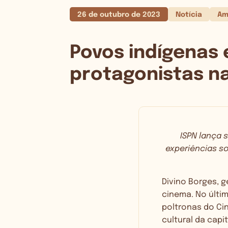
26 de outubro de 2023
Notícia
Am
Povos indígenas 
protagonistas na 
ISPN lança 
experiências s
Divino Borges, 
cinema. No últi
poltronas do Ci
cultural da capi