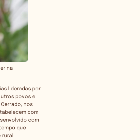
ver na
as lideradas por
 outros povos e
 Cerrado, nos
estabelecem com
esenvolvido com
 tempo que
 rural