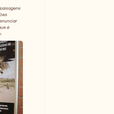
 paisagens
ções
enunciar
que é
o.