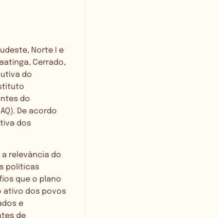
udeste, Norte I e
Caatinga, Cerrado,
cutiva do
stituto
antes do
AQ). De acordo
tiva dos
a relevância do
 políticas
fios que o plano
o ativo dos povos
ados e
ntes de