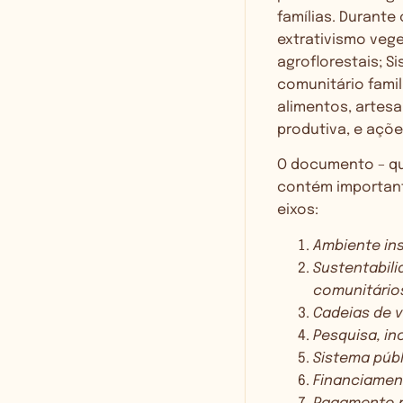
famílias. Durante
extrativismo vege
agroflorestais; S
comunitário famil
alimentos, artesa
produtiva, e açõe
O documento – que
contém important
eixos:
Ambiente ins
Sustentabil
comunitário
Cadeias de v
Pesquisa, i
Sistema púb
Financiamen