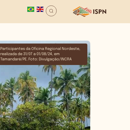
Participantes da Oficina Regional Nordeste,
realizada de 31/07 a 01/08/24, em
Tamandaré/PE. Foto: Divulgação/INCRA