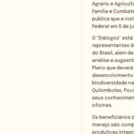
Agrário e Agricul
Família e Combate
pública que é in
Federal em 5 de j
O “Diálogos” está
representantes de
do Brasil, além d
análise e sugestõ
Plano que deverá
desenvolvimento 
biodiversidade na
Quilombolas, Pov
seus conheciment
oficinas.
Os beneficiários 
manejo são compo
produtivas integ