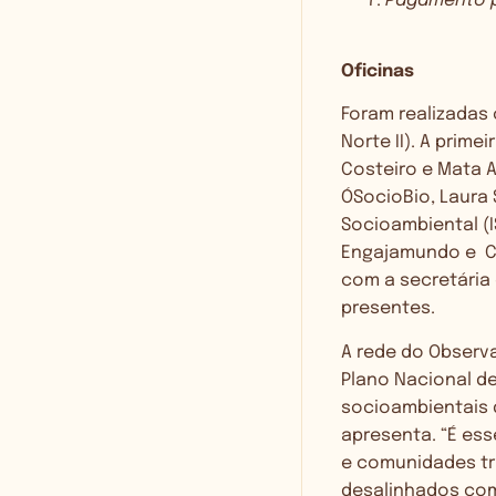
Pagamento p
Oficinas
Foram realizadas 
Norte II). A prime
Costeiro e Mata A
ÓSocioBio, Laura 
Socioambiental (
Engajamundo e Co
com a secretária
presentes.
A rede do Observ
Plano Nacional d
socioambientais d
apresenta. “É ess
e comunidades tr
desalinhados com 