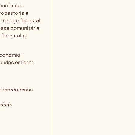
oritários:
vopastoris e
; manejo florestal
base comunitária,
florestal e
economia –
ididos em sete
os econômicos
idade