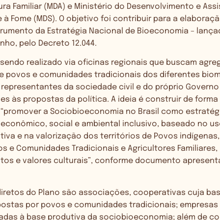
tura Familiar (MDA) e Ministério do Desenvolvimento e Assi
 à Fome (MDS). O objetivo foi contribuir para a elaboraçã
strumento da Estratégia Nacional de Bioeconomia – lanç
unho, pelo
Decreto 12.044
.
 sendo realizado via oficinas regionais que buscam agre
 povos e comunidades tradicionais dos diferentes bioma
e representantes da sociedade civil e do próprio Governo
es às propostas da política. A ideia é construir de forma
 “promover a Sociobioeconomia no Brasil como estratég
econômico, social e ambiental inclusivo, baseado no us
tiva e na valorização dos territórios de Povos indígena
os e Comunidades Tradicionais e Agricultores Familiare
os e valores culturais”, conforme documento apresent
diretos do Plano são associações, cooperativas cuja bas
stas por povos e comunidades tradicionais; empresas
radas à base produtiva da sociobioeconomia; além de c