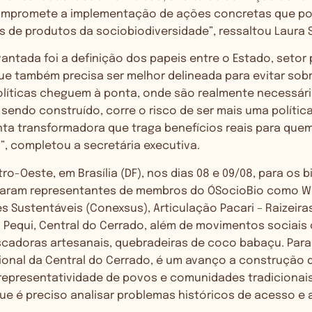
ompromete a implementação de ações concretas que pod
s de produtos da sociobiodiversidade”, ressaltou Laura 
antada foi a definição dos papeis entre o Estado, setor 
que também precisa ser melhor delineada para evitar so
olíticas cheguem à ponta, onde são realmente necessária
sendo construído, corre o risco de ser mais uma polític
ta transformadora que traga benefícios reais para quem
”, completou a secretária executiva.
tro-Oeste, em Brasília (DF), nos dias 08 e 09/08, para os
iparam representantes de membros do ÓSocioBio como WW
s Sustentáveis (Conexsus), Articulação Pacari – Raizeira
 Pequi, Central do Cerrado, além de movimentos sociais
cadoras artesanais, quebradeiras de coco babaçu. Para
cional da Central do Cerrado, é um avanço a construção 
representatividade de povos e comunidades tradicionai
que é preciso analisar problemas históricos de acesso 