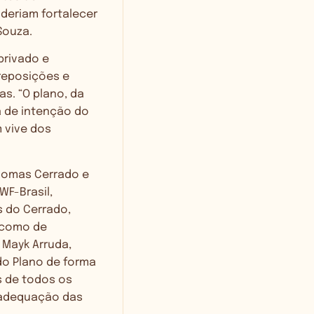
eriam fortalecer
Souza.
privado e
breposições e
s. “O plano, da
a de intenção do
 vive dos
 biomas Cerrado e
F-Brasil,
s do Cerrado,
 como de
 Mayk Arruda,
do Plano de forma
s de todos os
e adequação das