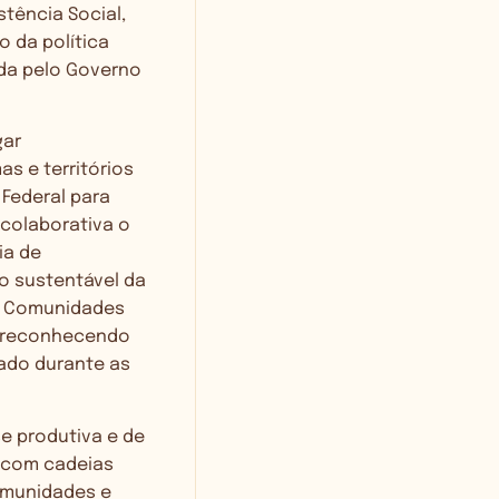
stência Social,
o da política
ada pelo Governo
gar
s e territórios
 Federal para
 colaborativa o
ia de
o sustentável da
s, Comunidades
s, reconhecendo
ado durante as
e produtiva e de
 com cadeias
omunidades e