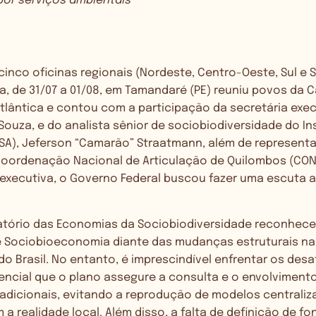
or serviços ambientais
cinco oficinas regionais (Nordeste, Centro-Oeste, Sul e S
ira, de 31/07 a 01/08, em Tamandaré (PE) reuniu povos da 
tlântica e contou com a participação da secretária exe
Souza, e do analista sênior de sociobiodiversidade do In
ISA), Jeferson “Camarão” Straatmann, além de represent
ordenação Nacional de Articulação de Quilombos (CON
 executiva, o Governo Federal buscou fazer uma escuta a
atório das Economias da Sociobiodiversidade reconhece 
e Sociobioeconomia diante das mudanças estruturais nas
o Brasil. No entanto, é imprescindível enfrentar os desa
encial que o plano assegure a consulta e o envolviment
adicionais, evitando a reprodução de modelos centraliz
a realidade local. Além disso, a falta de definição de fo