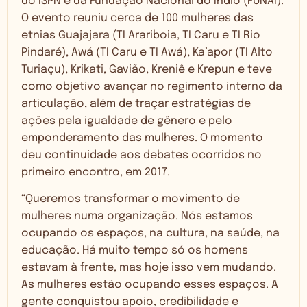
do ISPN e da Fundação Nacional do Índio (FUNAI).
O evento reuniu cerca de 100 mulheres das
etnias Guajajara (TI Arariboia, TI Caru e TI Rio
Pindaré), Awá (TI Caru e TI Awá), Ka’apor (TI Alto
Turiaçu), Krikati, Gavião, Kreniê e Krepun e teve
como objetivo avançar no regimento interno da
articulação, além de traçar estratégias de
ações pela igualdade de gênero e pelo
emponderamento das mulheres. O momento
deu continuidade aos debates ocorridos no
primeiro encontro, em 2017.
“Queremos transformar o movimento de
mulheres numa organização. Nós estamos
ocupando os espaços, na cultura, na saúde, na
educação. Há muito tempo só os homens
estavam à frente, mas hoje isso vem mudando.
As mulheres estão ocupando esses espaços. A
gente conquistou apoio, credibilidade e