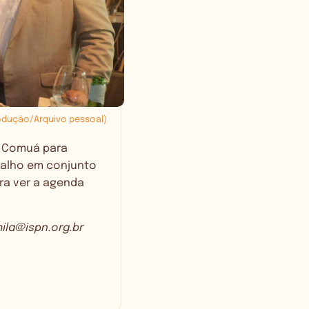
odução/Arquivo pessoal)
e Comuá para
abalho em conjunto
ra ver a agenda
ila@ispn.org.br