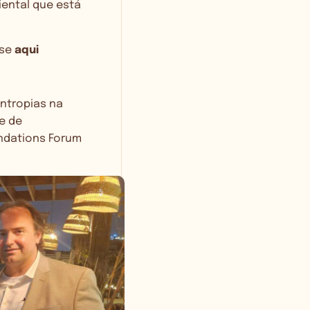
iental que está
sse
aqui
antropias na
e de
undations Forum