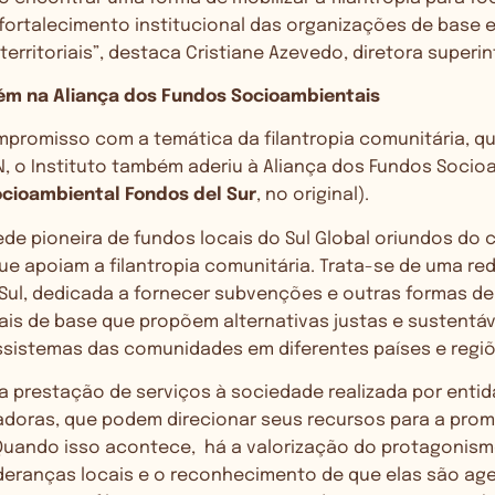
ortalecimento institucional das organizações de base 
 territoriais”, destaca Cristiane Azevedo, diretora superi
ém na Aliança dos Fundos Socioambientais
promisso com a temática da filantropia comunitária, qu
N, o Instituto também aderiu à Aliança dos Fundos Socio
ocioambiental Fondos del Sur
, no original).
ede pioneira de fundos locais do Sul Global oriundos do
e apoiam a filantropia comunitária. Trata-se de uma re
Sul, dedicada a fornecer subvenções e outras formas de
is de base que propõem alternativas justas e sustentáve
ssistemas das comunidades em diferentes países e regiõe
ma prestação de serviços à sociedade realizada por enti
doras, que podem direcionar seus recursos para a prom
Quando isso acontece, há a valorização do protagonis
deranças locais e o reconhecimento de que elas são a