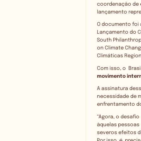
coordenação de es
lançamento repre
O documento foi a
Lançamento do Co
South Philanthrop
on Climate Change
Climáticas Region
Com isso, o Brasi
movimento inter
A assinatura des
necessidade de mo
enfrentamento do
“Agora, o desafi
àquelas pessoas 
severos efeitos d
Por isso, é preci