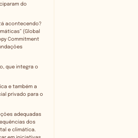
iciparam do
está acontecendo?
máticas” (Global
hropy Commitment
Fundações
o, que integra o
tica e também a
ial privado para o
dições adequadas
sequências dos
al e climática.
ar em iniciativas