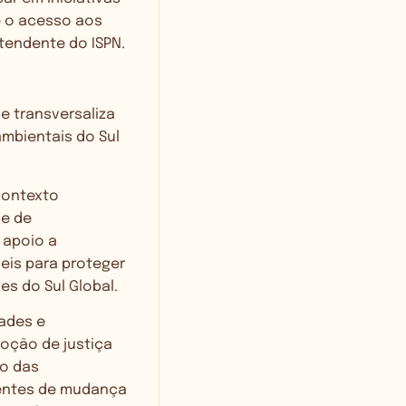
e o acesso aos
ntendente do ISPN.
e transversaliza
ambientais do Sul
 contexto
de de
 apoio a
is ​​para proteger
s do Sul Global.
dades e
oção de justiça
mo das
gentes de mudança