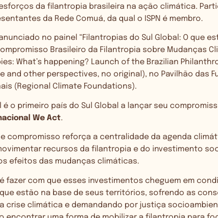
forços da filantropia brasileira na ação climática. Part
sentantes da Rede Comuá, da qual o ISPN é membro.
nunciado no painel “Filantropias do Sul Global: O que 
mpromisso Brasileiro da Filantropia sobre Mudanças Cli
ies: What’s happening? Launch of the Brazilian Philant
 and other perspectives, no original), no Pavilhão das 
ais (Regional Climate Foundations).
l é o primeiro país do Sul Global a lançar seu compromiss
nacional We Act
.
se compromisso reforça a centralidade da agenda climá
vimentar recursos da filantropia e do investimento soc
s efeitos das mudanças climáticas.
o é fazer com que esses investimentos cheguem em con
que estão na base de seus territórios, sofrendo as con
a crise climática e demandando por justiça socioambient
so encontrar uma forma de mobilizar a filantropia para foc