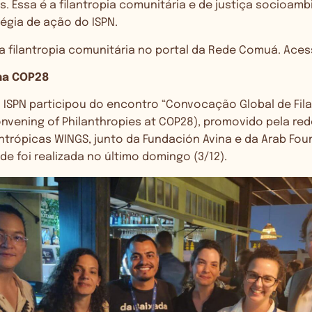
s. Essa é a filantropia comunitária e de justiça socioamb
tégia de ação do ISPN.
a filantropia comunitária no portal da Rede Comuá. Ace
na COP28
 ISPN participou do encontro “Convocação Global de Fil
nvening of Philanthropies at COP28), promovido pela red
ntrópicas WINGS, junto da Fundación Avina e da Arab Fo
ade foi realizada no último domingo (3/12).