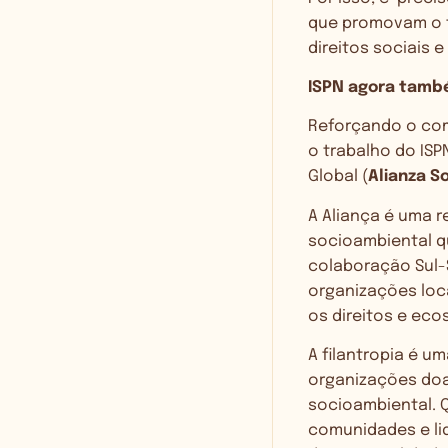
que promovam o f
direitos sociais e
ISPN agora tamb
Reforçando o com
o trabalho do ISP
Global (
Alianza S
A Aliança é uma r
socioambiental qu
colaboração Sul-
organizações loca
os direitos e eco
A filantropia é u
organizações doa
socioambiental. 
comunidades e li