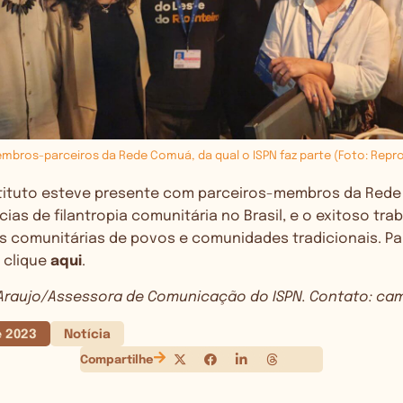
mbros-parceiros da Rede Comuá, da qual o ISPN faz parte (Foto: Repr
stituto esteve presente com parceiros-membros da Red
ncias de filantropia comunitária no Brasil, e o exitoso tr
 comunitárias de povos e comunidades tradicionais. Pa
 clique
aqui
.
 Araujo/Assessora de Comunicação do ISPN. Contato:
cam
e 2023
Notícia
Compartilhe