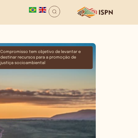
Compromisso tem objetivo de levantar e
destinar recursos para a promoção de
justiça socioambiental