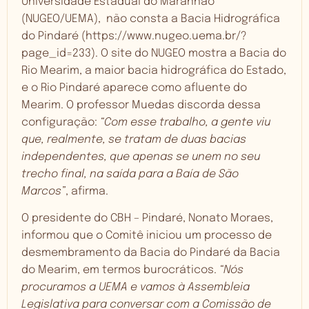
Universidade Estadual do Maranhão
(NUGEO/UEMA), não consta a Bacia Hidrográfica
do Pindaré (
https://www.nugeo.uema.br/?
page_id=233
). O site do NUGEO mostra a Bacia do
Rio Mearim, a maior bacia hidrográfica do Estado,
e o Rio Pindaré aparece como afluente do
Mearim. O professor Muedas discorda dessa
configuração:
“Com esse trabalho, a gente viu
que, realmente, se tratam de duas bacias
independentes, que apenas se unem no seu
trecho final, na saída para a Baía de São
Marcos”
, afirma.
O presidente do CBH – Pindaré, Nonato Moraes,
informou que o Comitê iniciou um processo de
desmembramento da Bacia do Pindaré da Bacia
do Mearim, em termos burocráticos.
“Nós
procuramos a UEMA e vamos à Assembleia
Legislativa para conversar com a Comissão de