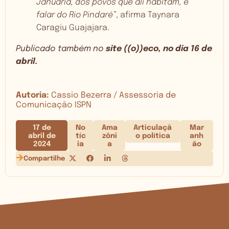
Januária, dos povos que ali habitam, é
falar do Rio Pindaré”
, afirma Taynara
Caragiu Guajajara.
Publicado também no
site ((o))eco, no dia 16 de
abril.
Autoria:
Cassio Bezerra / Assessoria de
Comunicação ISPN
17 de
No
Ama
Articulaçã
Mar
abril de
tíc
zôni
o política
anh
2024
ia
a
ão
Compartilhe