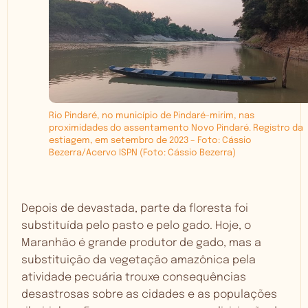
Rio Pindaré, no município de Pindaré-mirim, nas
proximidades do assentamento Novo Pindaré. Registro da
estiagem, em setembro de 2023 – Foto: Cássio
Bezerra/Acervo ISPN
(Foto: Cássio Bezerra)
Depois de devastada, parte da floresta foi
substituída pelo pasto e pelo gado. Hoje, o
Maranhão é grande produtor de gado, mas a
substituição da vegetação amazônica pela
atividade pecuária trouxe consequências
desastrosas sobre as cidades e as populações