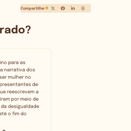
Compartilhe
rrado?
ino para as
a narrativa dos
 ser mulher no
epresentantes de
que reescrevem a
iram por meio de
o da desigualdade
té o fim do