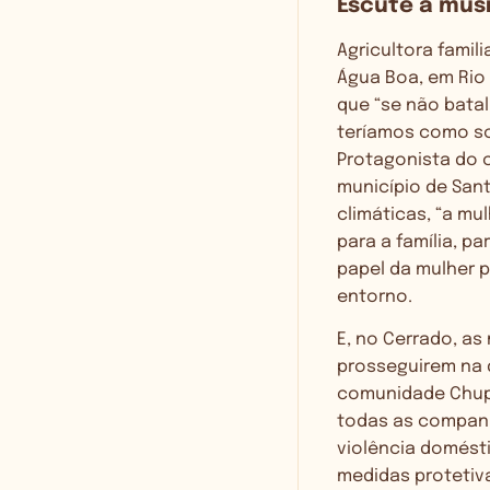
Escute a músi
Agricultora famili
Água Boa, em Rio
que “se não bata
teríamos como sob
Protagonista do 
município de Sant
climáticas, “a mu
para a família, p
papel da mulher 
entorno.
E, no Cerrado, as
prosseguirem na 
comunidade Chupa 
todas as companhe
violência domésti
medidas protetiva