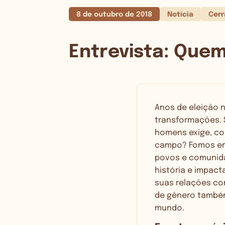
8 de outubro de 2018
Notícia
Cer
Entrevista: Que
Anos de eleição 
transformações. 
homens exige, com
campo? Fomos em 
povos e comunida
história e impac
suas relações com
de gênero também
mundo.