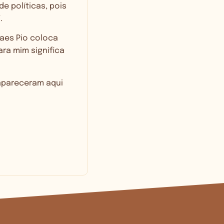
e políticas, pois
.
raes Pio coloca
ra mim significa
 apareceram aqui