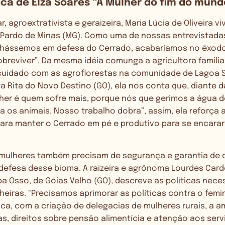
ca de Elza Soares “A Mulher do fim do mund
ar, agroextrativista e geraizeira, Maria Lúcia de Oliveira
 Pardo de Minas (MG). Como uma de nossas entrevistadas
lhássemos em defesa do Cerrado, acabaríamos no êxodo 
reviver”. Da mesma idéia comunga a agricultora familiar 
cuidado com as agroflorestas na comunidade de Lagoa 
a Rita do Novo Destino (GO), ela nos conta que, diante
lher é quem sofre mais, porque nós que gerimos a água d
ara os animais. Nosso trabalho dobra”, assim, ela reforça
para manter o Cerrado em pé e produtivo para se encara
 mulheres também precisam de segurança e garantia de d
defesa desse bioma. A raizeira e agrônoma Lourdes Car
Osso, de Góias Velho (GO), descreve as políticas neces
iras. “Precisamos aprimorar as políticas contra o femin
ca, com a criação de delegacias de mulheres rurais, a a
s, direitos sobre pensão alimentícia e atenção aos ser