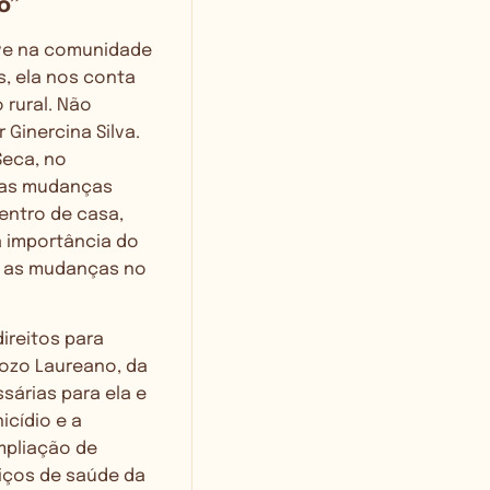
o”
 vive na comunidade
, ela nos conta
rural. Não
Ginercina Silva.
Seca, no
 das mudanças
entro de casa,
 a importância do
r as mudanças no
ireitos para
dozo Laureano, da
sárias para ela e
icídio e a
mpliação de
viços de saúde da