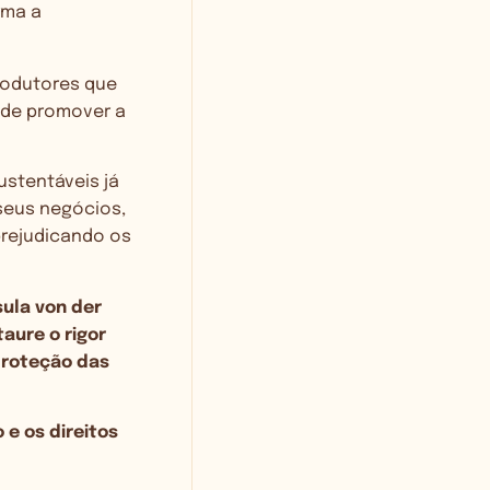
rma a
rodutores que
 de promover a
stentáveis já
seus negócios,
prejudicando os
sula von der
aure o rigor
proteção das
e os direitos