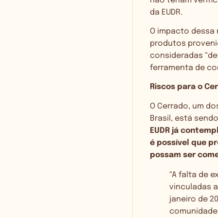
não teriam verif
da EUDR.
O impacto dessa 
produtos proveni
consideradas “de
ferramenta de co
Riscos para o Cer
O Cerrado, um dos
Brasil, está sen
EUDR já contempl
é possível que p
possam ser come
“A falta de 
vinculadas a
janeiro de 2
comunidades