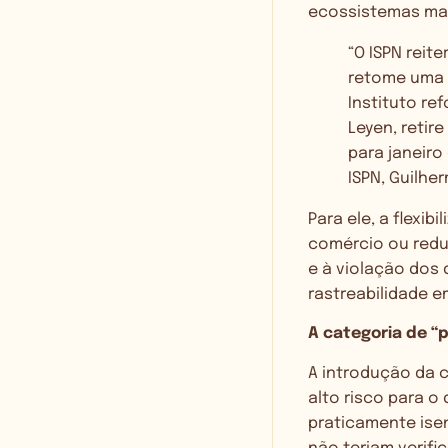
ecossistemas mai
“O ISPN reit
retome uma 
Instituto re
Leyen, retir
para janeiro
ISPN, Guilher
Para ele, a flexib
comércio ou redu
e à violação dos 
rastreabilidade e
A categoria de “
A introdução da 
alto risco para 
praticamente isen