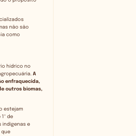
odo o propósito
cializados
mas não são
cia como
io hídrico no
 agropecuária.
A
ão enfraquecida,
de outros biomas,
o estejam
 1º de
s indígenas e
s que