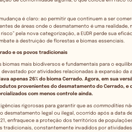
icação de conformidade alguma, o que coloca em risco t
mudança é claro: ao permitir que continuem a ser comer
entes de áreas onde o desmatamento é uma realidade, 
 risco” pela nova categorização, a EUDR perde sua eficá
mbate à destruição de florestas e biomas essenciais.
rado e os povos tradicionais
 biomas mais biodiversos e fundamentais para o equilíbr
do devastado por atividades relacionadas à expansão da
ava apenas 26% do bioma Cerrado. Agora, em sua vers
rodutos provenientes do desmatamento do Cerrado, e 
rcializados com menos controle ainda.
exigências rigorosas para garantir que as
commodities
nã
o desmatamento legal ou ilegal, ocorrido após a data de
021, enfraquece a proteção dos territórios de populaçõe
 tradicionais, constantemente invadidos por atividade