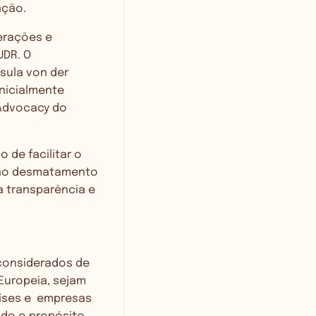
ação.
terações e
UDR. O
rsula von der
inicialmente
 Advocacy do
o de facilitar o
e ao desmatamento
a transparência e
 considerados de
Europeia, sejam
aíses e empresas