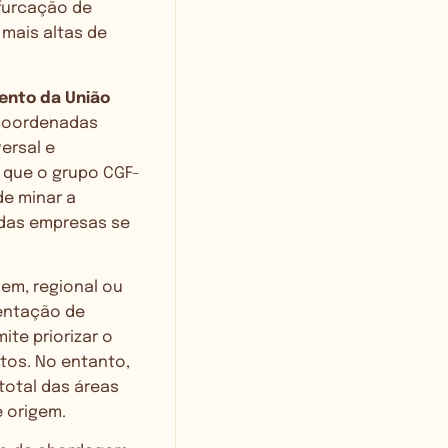
furcação de
mais altas de
ento da União
 coordenadas
ersal e
 que o grupo CGF-
de minar a
 das empresas se
em, regional ou
mentação de
te priorizar o
tos. No entanto,
total das áreas
e origem.