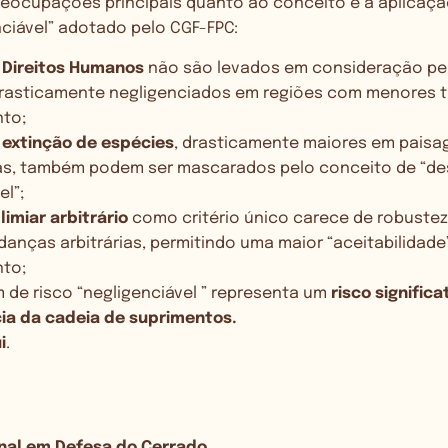
reocupações principais quanto ao conceito e a aplica
nciável” adotado pelo CGF-FPC:
e Direitos Humanos
não são levados em consideração pe
rasticamente negligenciados em regiões com menores t
to;
 extinção de espécies
, drasticamente maiores em paisa
s, também podem ser mascarados pelo conceito de “
el”;
m
limiar arbitrário
como critério único carece de robustez
danças arbitrárias, permitindo uma maior “aceitabilidade
to;
de risco “negligenciável ” representa um
risco significa
ia da cadeia de suprimentos.
i
.
al em Defesa do Cerrado