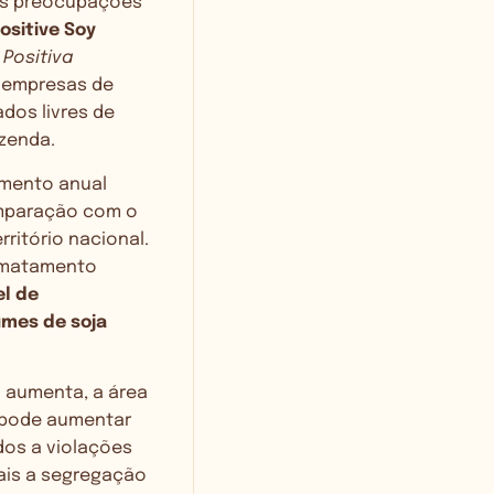
ias preocupações
ositive Soy
 Positiva
e empresas de
dos livres de
azenda.
amento anual
omparação com o
ritório nacional.
esmatamento
el de
umes de soja
l aumenta, a área
m pode aumentar
os a violações
mais a segregação