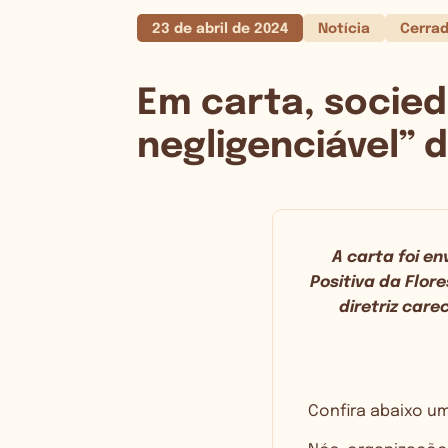
23 de abril de 2024
Notícia
Cerra
Em carta, socieda
negligenciável”
A carta foi e
Positiva da Flor
diretriz care
Confira abaixo um