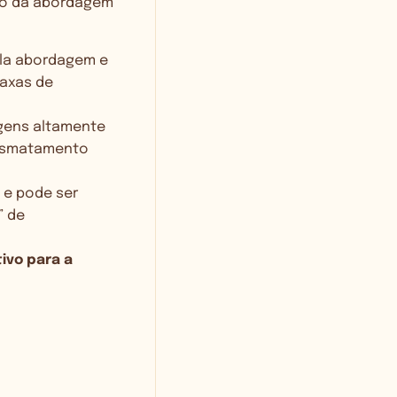
ção da abordagem
la abordagem e
axas de
gens altamente
desmatamento
 e pode ser
” de
tivo para a