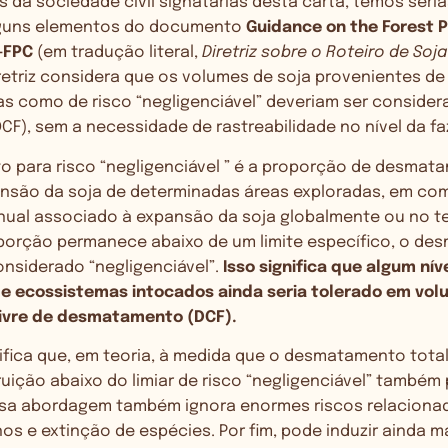
s da sociedade civil signatárias desta carta, temos sér
lguns elementos do documento
Guidance on the Forest P
-FPC
(em tradução literal,
Diretriz sobre o Roteiro de Soja
diretriz considera que os volumes de soja provenientes d
as como de risco “negligenciável” deveriam ser considera
F), sem a necessidade de rastreabilidade no nível da f
to para risco “negligenciável ” é a proporção de desmat
nsão da soja de determinadas áreas exploradas, em c
al associado à expansão da soja globalmente ou no ter
orção permanece abaixo de um limite específico, o d
nsiderado “negligenciável”.
Isso significa que algum nív
 ecossistemas intocados ainda seria tolerado em vol
livre de desmatamento (DCF).
ifica que, em teoria, à medida que o desmatamento tota
uição abaixo do limiar de risco “negligenciável” també
sa abordagem também ignora enormes riscos relacionad
os e extinção de espécies. Por fim, pode induzir ainda 