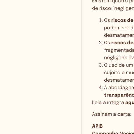
Existem quatro p
de risco “neglige
Os
riscos d
podem ser d
desmatamen
Os
riscos de
fragmentada
negligenciáv
O uso de u
sujeito a mu
desmatamen
A abordagem 
transparênc
Leia a íntegra
aqu
Assinam a carta:
APIB
Campanha Nacion