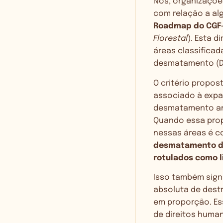
Nós, organizaçõe
com relação a a
Roadmap do CGF
Florestal
). Esta 
áreas classificad
desmatamento (DC
O critério propos
associado à expa
desmatamento anu
Quando essa prop
nessas áreas é co
desmatamento de
rotulados como 
Isso também sign
absoluta de destr
em proporção. Es
de direitos human