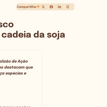
Compartilhe
isco
 cadeia da soja
alizão de Ação
ções destacam que
aça espécies e