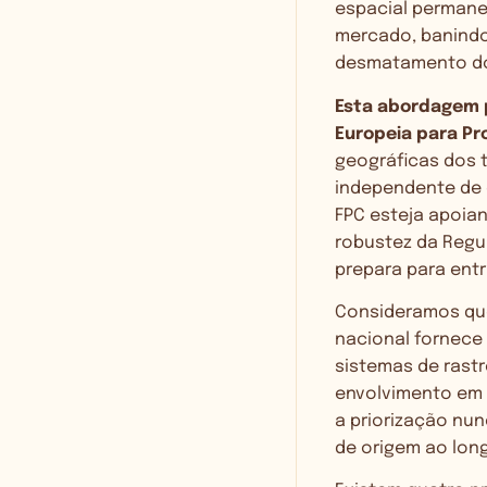
espacial permane
mercado, banindo
desmatamento do 
Esta abordagem p
Europeia para P
geográficas dos t
independente de 
FPC esteja apoia
robustez da Regu
prepara para ent
Consideramos que
nacional fornece 
sistemas de rastr
envolvimento em 
a priorização nu
de origem ao long