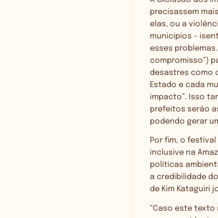
precisassem mais
elas, ou a violê
municípios – ise
esses problemas. 
compromisso”) pa
desastres como o
Estado e cada mun
impacto”. Isso t
prefeitos serão a
podendo gerar uma
Por fim, o festiva
inclusive na Ama
políticas ambien
a credibilidade 
de Kim Kataguiri 
“Caso este texto