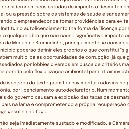
 considerar em seus estudos de impacto o desmatament
ncia, ou a pressão sobre os sistemas de saúde e saneame
ntando o empreendedor de tomar providências para evit
Instituir o autolicenciamento (na forma da “licença por
ra qualquer obra que não cause significativo impacto a
s de Mariana e Brumadinho, principalmente se conside
icípio poderão definir eles próprios o que constitui “sig
ambém multiplica as oportunidades de corrupção, já que
ssediados por lobbies diversos em busca de critérios ma
 corrida pela flexibilização ambiental para atrair inves
l de isenções do texto permitirá pavimentar rodovias no pa
zônia, por licenciamento autodeclaratório. Num moment
tais do governo causam a explosão das taxas de desma
do país na lama e comprometendo a própria recuperação 
joga gasolina no fogo.
 não seja imediatamente sustado e modificado, a Câma