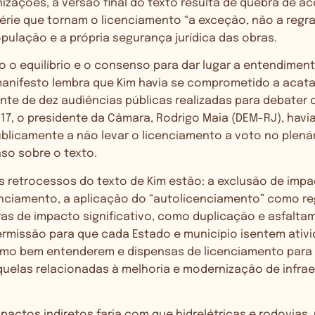
zações, a versão final do texto resulta de quebra de ac
rie que tornam o licenciamento “a exceção, não a regra”
ulação e a própria segurança jurídica das obras.
o o equilíbrio e o consenso para dar lugar a entendimen
manifesto lembra que Kim havia se comprometido a acata
te de dez audiências públicas realizadas para debater 
7, o presidente da Câmara, Rodrigo Maia (DEM-RJ), havi
licamente a não levar o licenciamento a voto no plená
o sobre o texto.
is retrocessos do texto de Kim estão: a exclusão de impa
enciamento, a aplicação do “autolicenciamento” como reg
ras de impacto significativo, como duplicação e asfalt
ermissão para que cada Estado e município isentem ativ
mo bem entenderem e dispensas de licenciamento para 
uelas relacionadas à melhoria e modernização de infrae
pactos indiretos faria com que hidrelétricas e rodovias,