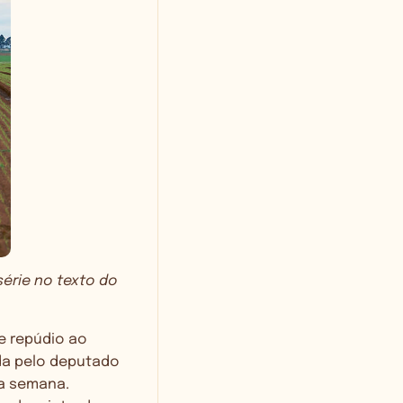
érie no texto do
e repúdio ao
da pelo deputado
ta semana.