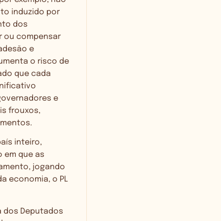
o induzido por
nto dos
ar ou compensar
 adesão e
umenta o risco de
rado que cada
nificativo
 governadores e
is frouxos,
timentos.
ís inteiro,
o em que as
tamento, jogando
da economia, o PL
ra dos Deputados