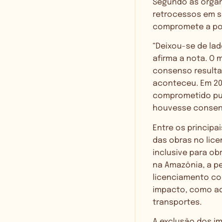
Segundo as organi
retrocessos em sé
compromete a pop
“Deixou-se de lad
afirma a nota. O 
consenso resultan
aconteceu. Em 201
comprometido pub
houvesse consens
Entre os principa
das obras no lic
inclusive para ob
na Amazônia, a p
licenciamento co
impacto, como aq
transportes.
A exclusão dos im