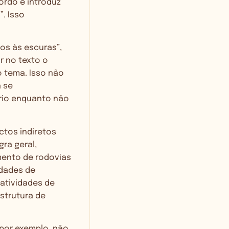
ordo e introduz
. Isso
tos às escuras”,
r no texto o
o tema. Isso não
a se
rio enquanto não
ctos indiretos
ra geral,
amento de rodovias
idades de
atividades de
strutura de
 por exemplo, não