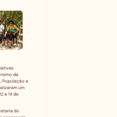
iativas
urismo da
e, População e
ealizaram um
2 e 14 de
etaria do