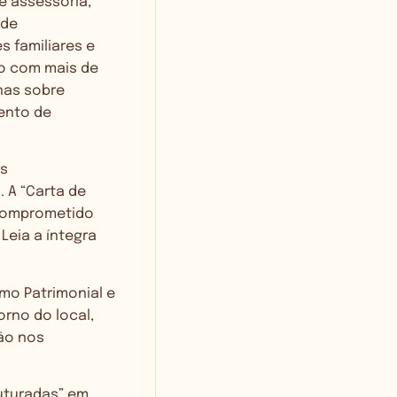
e assessoria,
 de
s familiares e
ão com mais de
inas sobre
mento de
as
. A “Carta de
 comprometido
Leia a íntegra
mo Patrimonial e
orno do local,
tão nos
ruturadas” em