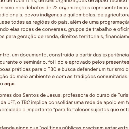
do de Tocantins, de seis organizações de apoio técnico 
nismo nos debates de 22 organizações representativas
icionais, povos indígenas e quilombolas, de agricultore
quase todas as regiões do país, além de uma programaç
endo elas rodas de conversas, grupos de trabalho e ofic
os para geração de renda, direitos territoriais, financia
ontro, um documento, construído a partir das experiênci
urante o seminário, foi lido e aprovado pelos presentes
a boas práticas para o TBC e busca defender um turismo
ão do meio ambiente e com as tradições comunitárias. 
do
aqui
.
Gomes dos Santos de Jesus, professora do curso de Turis
da UFT, o TBC implica consolidar uma rede de apoio em t
versidade é importante “para fortalecer sujeitos que es
efende ainda que “políticas públicas precisam estar est