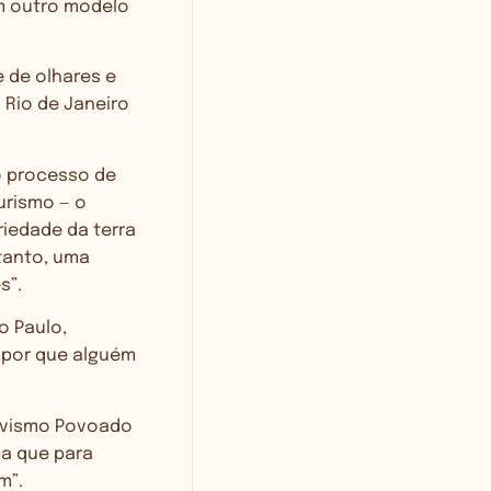
um outro modelo
 de olhares e
o Rio de Janeiro
o processo de
urismo — o
riedade da terra
tanto, uma
s”.
o Paulo,
o por que alguém
tivismo Povoado
ca que para
m”.