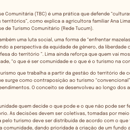
se Comunitária (TBC) é uma prática que defende “cultura
s territórios”, como explica a agricultora familiar Ana Li
e de Turismo Comunitário (Rede Tucum).
também uma luta social, uma forma de “enfrentar mazelas
endo a perspectiva da equidade de gênero, da liberdade c
efesa do território ”. Lima ainda reforça que quem vai mos
ade, “o que é ser comunidade e o que é o turismo na co
urismo que trabalha a partir da gestão do território de
que surge como contraposição ao turismo “convencional”,
endimentos. O conceito se desenvolveu ao longo dos a
unidade quem decide o que pode e o que não pode ser fei
tório. As decisões devem ser coletivas, tomadas por meio
a pelo turismo deve ser distribuída de acordo com o que
a comunidade, dando prioridade à criação de um fundo a