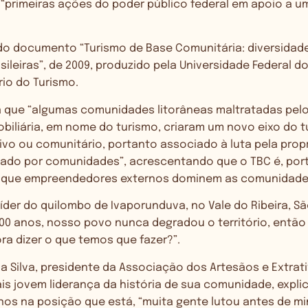
“primeiras ações do poder público federal em apoio a 
do documento “Turismo de Base Comunitária: diversidade
sileiras”, de 2009, produzido pela Universidade Federal d
rio do Turismo.
da que “algumas comunidades litorâneas maltratadas pel
biliária, em nome do turismo, criaram um novo eixo do t
ivo ou comunitário, portanto associado à luta pela prop
stado por comunidades”, acrescentando que o TBC é, por
r que empreendedores externos dominem as comunidade
líder do quilombo de Ivaporunduva, no Vale do Ribeira, Sã
400 anos, nosso povo nunca degradou o território, entã
ora dizer o que temos que fazer?”.
 da Silva, presidente da Associação dos Artesãos e Extra
s jovem liderança da história de sua comunidade, expli
nos na posição que está, “muita gente lutou antes de mi