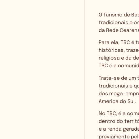
O Turismo de Ba
tradicionais e o
da Rede Cearens
Para ela, TBC é 
históricas, traz
religiosa e da d
TBC é a comunid
Trata-se de um t
tradicionais e 
dos mega-empre
América do Sul.
No TBC, é a com
dentro do terri
e a renda gerad
previamente pel