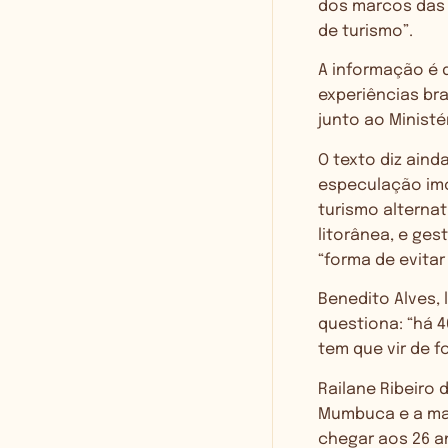
dos marcos das 
de turismo”.
A informação é 
experiências bra
junto ao Ministé
O texto diz ain
especulação imo
turismo alternat
litorânea, e ge
“forma de evita
Benedito Alves, 
questiona: “há 
tem que vir de f
Railane Ribeiro
Mumbuca e a mai
chegar aos 26 a