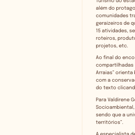
Turismo do esta
além do protago
comunidades trad
geraizeiros de 
15 atividades, s
roteiros, produt
projetos, etc.
Ao final do enc
compartilhadas d
Arraias” orient
com a conservaç
do texto clican
Para Valdirene 
Socioambiental, 
sendo que a uni
territórios”.
A especialista d