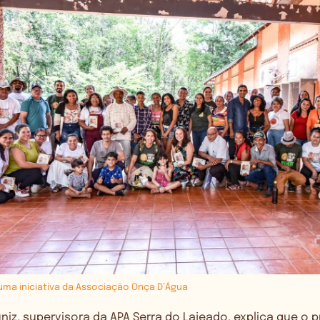
uma iniciativa da Associação Onça D’Água
uniz, supervisora da APA Serra do Lajeado, explica que o p