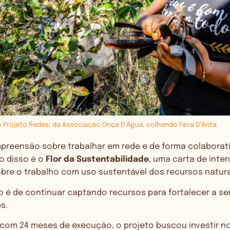
o Projeto Redes, da Associação Onça D’Água, colhendo Fava D’Anta
ompreensão sobre trabalhar em rede e de forma colaborat
o disso é o
Flor da Sustentabilidade
, uma carta de inte
re o trabalho com uso sustentável dos recursos natura
 é de continuar captando recursos para fortalecer a s
s.
 com 24 meses de execução, o projeto buscou investir no