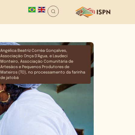
Angélica Beatriz Corrêa Gonçalves,
Associação Onça D'Água, e Laudeci
Monteiro, Associação Comunitária de
Artesãos e Pequenos Produtores de
Mateiros (TO), no processamento da farinha
de jatobá