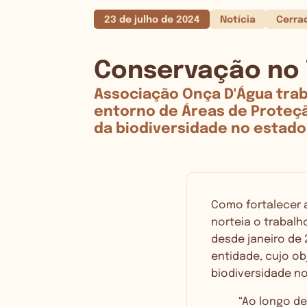
23 de julho de 2024
Notícia
Cerra
Conservação no 
Associação Onça D'Água trab
entorno de Áreas de Proteçã
da biodiversidade no estado
Como fortalecer 
norteia o trabal
desde janeiro de 
entidade, cujo ob
biodiversidade n
“Ao longo de