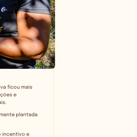
iva ficou mais
nções e
is.
emente plantada
 incentivo e