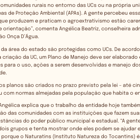
omunidades rurais no entorno das UCs ou na própria un
as de Proteção Ambiental (APAs). A gente percebeu essa 
que produzem e praticam o agroextrativismo estão care
e orientação”, comenta Angélica Beatriz, conselheira adm
ão Onça D’Água.
% da área do estado são protegidas como UCs. De acord
 a criação da UC, um Plano de Manejo deve ser elaborad
es para o uso, ações a serem desenvolvidas e manejo do
ade.
 planos são criados no prazo previsto pela lei – até c
ou com normas almejadas pela população que habita o e
Angélica explica que o trabalho da entidade hoje també
xão das comunidades com as instituições que fazem sua
tâncias do poder público municipal e estadual. “A gente
dois grupos e tenta mostrar onde eles podem se ajudar 
e porque o
Naturatins (Instituto Natureza do Tocantins)
é