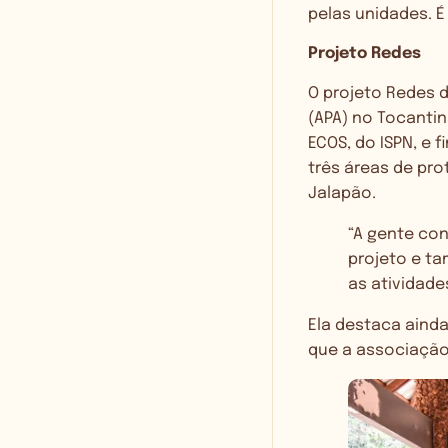
pelas unidades. É
Projeto Redes
O projeto Redes d
(APA) no Tocanti
ECOS, do ISPN, e
três áreas de pro
Jalapão.
“A gente con
projeto e t
as atividade
Ela destaca ainda
que a associação