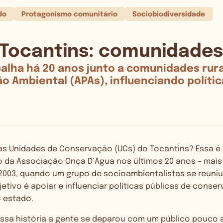
do
Protagonismo comunitário
Sociobiodiversidade
Tocantins: comunidades
alha há 20 anos junto a comunidades rura
o Ambiental (APAs), influenciando políti
as Unidades de Conservação (UCs) do Tocantins? Essa é
ho da Associação Onça D’Água nos últimos 20 anos – mai
2003, quando um grupo de socioambientalistas se reuniu
jetivo é apoiar e influenciar políticas públicas de conse
o estado.
ssa história a gente se deparou com um público pouco a