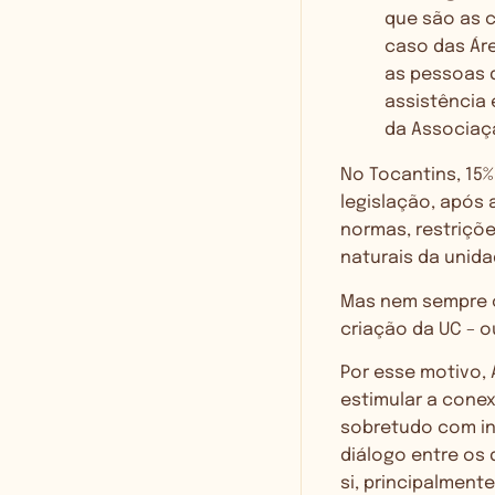
que são as c
caso das Áre
as pessoas 
assistência 
da Associaç
No Tocantins, 15
legislação, após
normas, restriçõ
naturais da unid
Mas nem sempre os
criação da UC – 
Por esse motivo, 
estimular a cone
sobretudo com ins
diálogo entre os 
si, principalment