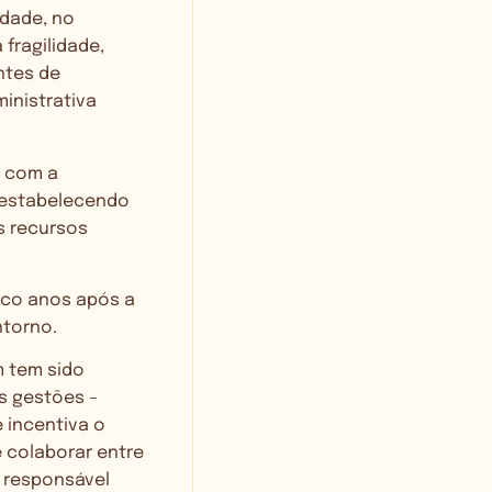
idade, no
fragilidade,
ntes de
inistrativa
o com a
o estabelecendo
s recursos
inco anos após a
ntorno.
m tem sido
s gestões –
 incentiva o
e colaborar entre
 responsável