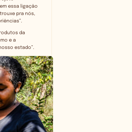
tem essa ligação
trouxe pra nós,
riências”.
produtos da
smo e a
o nosso estado”.