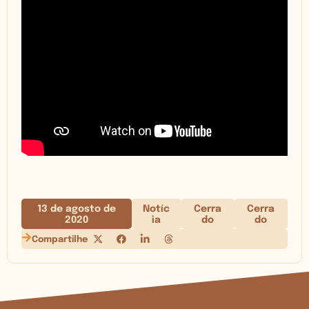
13 de agosto de
Notíc
Cerra
Cerra
2020
ia
do
do
Compartilhe