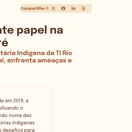
Compartilhe
nte papel na
ré
ária Indígena da TI Rio
al, enfrenta ameaças e
da em 2019, a
ilizando o
ando numa das
istas indígenas
s desafios para