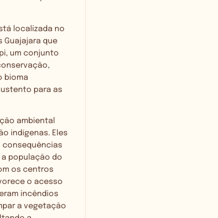
stá localizada no
 Guajajara que
pi, um conjunto
 conservação,
o bioma
sustento para as
ação ambiental
o indígenas. Eles
as consequências
e a população do
com os centros
vorece o acesso
geram incêndios
impar a vegetação