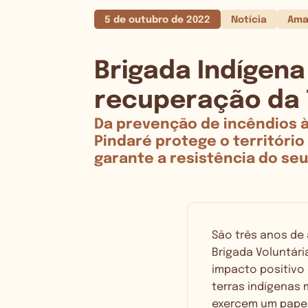
5 de outubro de 2022
Notícia
Ama
Brigada Indígena
recuperação da T
Da prevenção de incêndios à 
Pindaré protege o territóri
garante a resistência do se
São três anos de 
Brigada Voluntári
impacto positivo
terras indígenas
exercem um papel