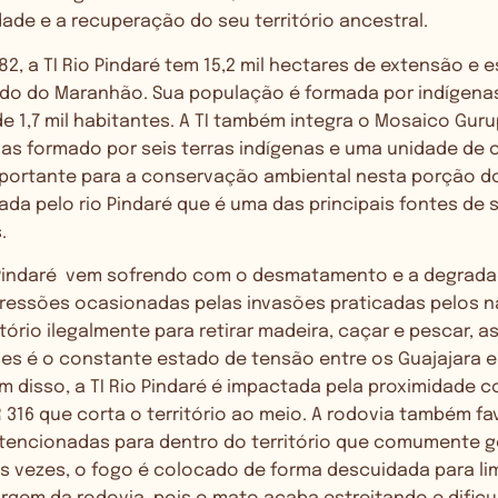
idade e a recuperação do seu território ancestral.
, a TI Rio Pindaré tem 15,2 mil hectares de extensão e e
do do Maranhão. Sua população é formada por indígenas
 1,7 mil habitantes. A TI também integra o Mosaico Guru
das formado por seis terras indígenas e uma unidade de
ortante para a conservação ambiental nesta porção d
da pelo rio Pindaré que é uma das principais fontes de 
s.
o Pindaré vem sofrendo com o desmatamento e a degrad
pressões ocasionadas pelas invasões praticadas pelos nã
tório ilegalmente para retirar madeira, caçar e pescar, 
es é o constante estado de tensão entre os Guajajara 
ém disso, a TI Rio Pindaré é impactada pela proximidade 
 316 que corta o território ao meio.
A rodovia também fa
tencionadas para dentro do território que comumente 
as vezes, o fogo é colocado de forma descuidada para l