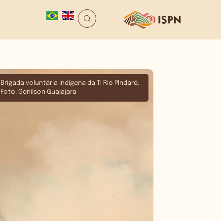
Brigada voluntária indígena da TI Rio PIndaré.
Foto: Genilson Guajajara