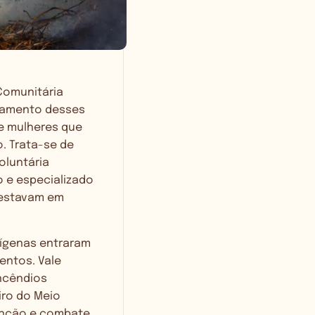
Comunitária
ntamento desses
e mulheres que
o. Trata-se de
oluntária
o e especializado
 estavam em
dígenas entraram
entos. Vale
ncêndios
iro do Meio
venção e combate