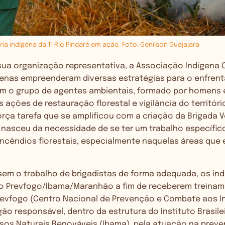
ria indígena da TI Rio Pindaré em ação. Foto: Genilson Guajajara
sua organização representativa, a Associação Indígena 
genas empreenderam diversas estratégias para o enfre
am o grupo de agentes ambientais, formado por homens 
s ações de restauração florestal e vigilância do territóri
rça tarefa que se amplificou com a criação da Brigada V
 nasceu da necessidade de se ter um trabalho específic
ncêndios florestais, especialmente naquelas áreas que
sem o trabalho de brigadistas de forma adequada, os in
 Prevfogo/Ibama/Maranhão a fim de receberem treinam
revfogo (
Centro Nacional de Prevenção e Combate aos I
rgão responsável, dentro da estrutura do Instituto Brasile
sos Naturais Renováveis (Ibama), pela atuação na pre