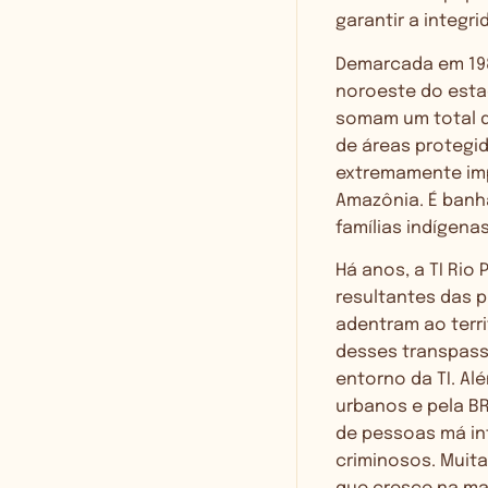
garantir a integr
Demarcada em 1982
noroeste do esta
somam um total de
de áreas protegi
extremamente imp
Amazônia. É banha
famílias indígena
Há anos, a TI Ri
resultantes das 
adentram ao terri
desses transpass
entorno da TI. Al
urbanos e pela BR
de pessoas má in
criminosos. Muit