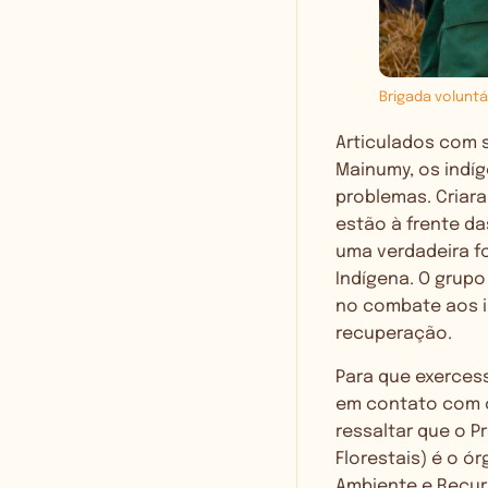
Brigada voluntá
Articulados com 
Mainumy, os indí
problemas. Criar
estão à frente da
uma verdadeira fo
Indígena. O grupo
no combate aos i
recuperação.
Para que exerces
em contato com o
ressaltar que o P
Florestais) é o ó
Ambiente e Recur