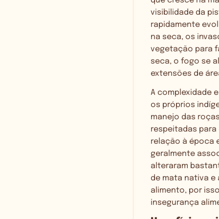
que cresce na ma
visibilidade da p
rapidamente evol
na seca, os inva
vegetação para f
seca, o fogo se 
extensões de área
A complexidade e
os próprios indíg
manejo das roças,
respeitadas para
relação à época 
geralmente associ
alteraram bastan
de mata nativa e 
alimento, por iss
insegurança alime