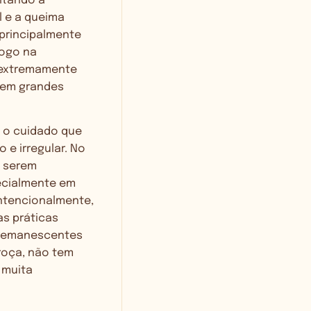
ltando a
l e a queima
 principalmente
fogo na
o extremamente
tem grandes
a o cuidado que
 e irregular. No
a serem
ecialmente em
intencionalmente,
as práticas
 remanescentes
 roça, não tem
 muita