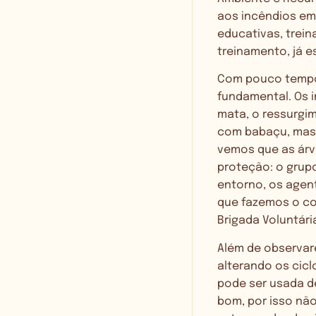
aos incêndios em
educativas, trei
treinamento, já e
Com pouco tempo 
fundamental. Os i
mata, o ressurgi
com babaçu, mas 
vemos que as árv
proteção: o grup
entorno, os agent
que fazemos o co
Brigada Voluntária
Além de observar
alterando os cic
pode ser usada d
bom, por isso nã