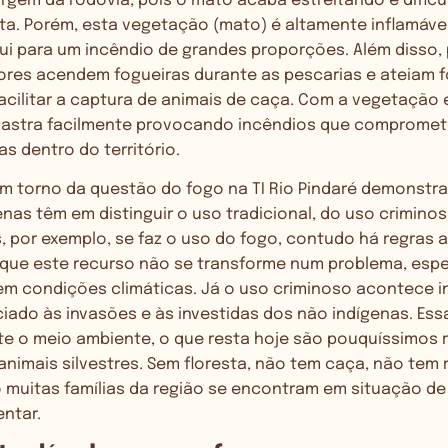
rgem da rodovia, pois o mato acaba estreitando e dificu
ista. Porém, esta vegetação (mato) é altamente inflamáve
ui para um incêndio de grandes proporções. Além disso,
sores acendem fogueiras durante as pescarias e ateiam 
acilitar a captura de animais de caça. Com a vegetaçã
alastra facilmente provocando incêndios que comprome
s dentro do território.
m torno da questão do fogo na TI Rio Pindaré demonstr
enas têm em distinguir o uso tradicional, do uso criminoso
 por exemplo, se faz o uso do fogo, contudo há regras 
 que este recurso não se transforme num problema, esp
em condições climáticas. Já o uso criminoso acontece 
ado às invasões e às investidas dos não indígenas. Ess
te o meio ambiente, o que resta hoje são pouquíssimos
animais silvestres. Sem floresta, não tem caça, não tem
o muitas famílias da região se encontram em situação de
ntar.