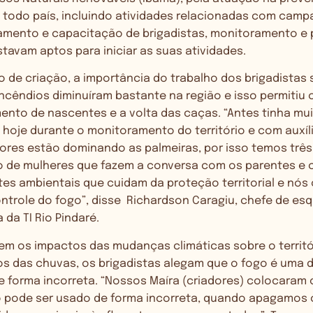
 todo país, incluindo atividades relacionadas com cam
namento e capacitação de brigadistas, monitoramento e 
stavam aptos para iniciar as suas atividades.
de criação, a importância do trabalho dos brigadistas
ncêndios diminuíram bastante na região e isso permitiu
mento de nascentes e a volta das caças. “Antes tinha mu
hoje durante o monitoramento do território e com auxíl
ores estão dominando as palmeiras, por isso temos três
o de mulheres que fazem a conversa com os parentes e
es ambientais que cuidam da proteção territorial e nós 
ntrole do fogo”, disse Richardson Caragiu, chefe de es
 da TI Rio Pindaré.
em os impactos das mudanças climáticas sobre o territ
los das chuvas, os brigadistas alegam que o fogo é uma 
e forma incorreta. “Nossos Maíra (criadores) colocaram
o pode ser usado de forma incorreta, quando apagamos 