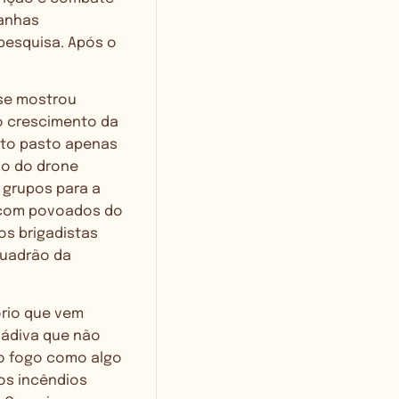
panhas
pesquisa. Após o
 se mostrou
 o crescimento da
ito pasto apenas
io do drone
 grupos para a
 com povoados do
os brigadistas
quadrão da
ório que vem
dádiva que não
 o fogo como algo
os incêndios