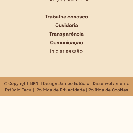
Fone: (98) 3653-9783
Trabalhe conosco
Ouvidoria
Transparência
Comunicação
Iniciar sessão
© Copyright ISPN | Design
Jambo Estúdio
| Desenvolvimento
Estúdio Teca
|
Política de Privacidade
|
Política de Cookies