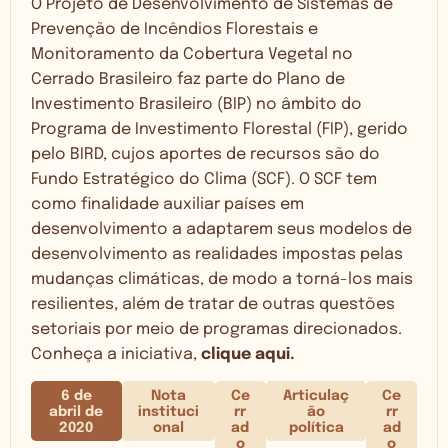
O Projeto de Desenvolvimento de Sistemas de
Prevenção de Incêndios Florestais e
Monitoramento da Cobertura Vegetal no
Cerrado Brasileiro faz parte do Plano de
Investimento Brasileiro (BIP) no âmbito do
Programa de Investimento Florestal (FIP), gerido
pelo BIRD, cujos aportes de recursos são do
Fundo Estratégico do Clima (SCF). O SCF tem
como finalidade auxiliar países em
desenvolvimento a adaptarem seus modelos de
desenvolvimento as realidades impostas pelas
mudanças climáticas, de modo a torná-los mais
resilientes, além de tratar de outras questões
setoriais por meio de programas direcionados.
Conheça a iniciativa,
clique aqui.
6 de
Nota
Ce
Articulaç
Ce
abril de
instituci
rr
ão
rr
2020
onal
ad
política
ad
o
o